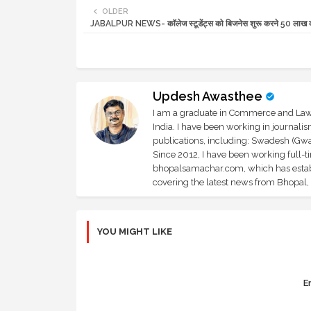
OLDER
JABALPUR NEWS- कॉलेज स्टूडेंट्स को बिजनेस शुरू करने 50 लाख 
Updesh Awasthee
I am a graduate in Commerce and Law, 
India. I have been working in journali
publications, including: Swadesh (Gwal
Since 2012, I have been working full-t
bhopalsamachar.com, which has establi
covering the latest news from Bhopal, I
YOU MIGHT LIKE
Er