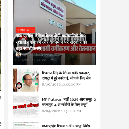
EMPLOYEE
मध्य प्रदेश: दैनिक वेतनभोगी कर्मचारियों के
स्थायी वर्गीकरण और वेतनमान पर सरकार का
बड़ा स्पष्टीकरण
Updesh Awasthee
8/01/2026 07:07:00 PM
शिवराज सिंह के बेटे का पनीर पकड़ा?,
रायपुर में हुई कार्रवाई, जांच के लिए लैब
भेजा
8/06/2026 10:09:00 PM
श
MP Patwari भर्ती 2026 और समूह-2
उपसमूह-4 अभ्यर्थियों के लिए संपूर्ण
मार्गदर्शिका
8/04/2026 10:32:00 PM
ए
मध्य प्रदेश शिक्षक भर्ती 2025: विशेष