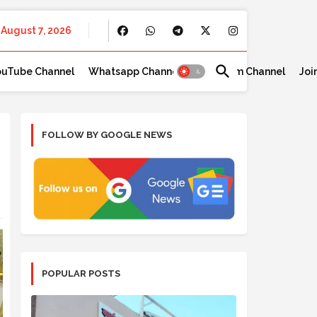
August 7, 2026
ouTube Channel
Whatsapp Channel
Telegram Channel
Joi
FOLLOW BY GOOGLE NEWS
POPULAR POSTS