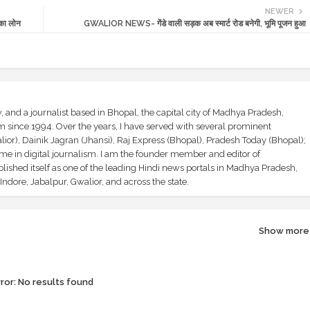
NEWER
का लोन
GWALIOR NEWS- गेंडे वाली सड़क अब स्मार्ट रोड बनेगी, भूमि पूजन हुआ
and a journalist based in Bhopal, the capital city of Madhya Pradesh,
sm since 1994. Over the years, I have served with several prominent
ior), Dainik Jagran (Jhansi), Raj Express (Bhopal), Pradesh Today (Bhopal);
ime in digital journalism. I am the founder member and editor of
shed itself as one of the leading Hindi news portals in Madhya Pradesh,
ndore, Jabalpur, Gwalior, and across the state.
Show more
ror:
No results found