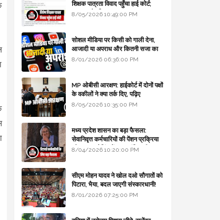
शिक्षक पात्रता विवाद पहुँचा हाई कोर्ट;
े
सरकार से माँगा जवाब
8/05/2026 10:49:00 PM
सोशल मीडिया पर किसी को गाली देना,
ल
आजादी या अपराध और कितनी सजा का
प्रावधान - free legal advice
8/01/2026 06:36:00 PM
ा
MP ओबीसी आरक्षण: हाईकोर्ट में दोनों पक्षों
के वकीलों ने क्या तर्क दिए, पढ़िए
8/05/2026 10:35:00 PM
क
स
मध्य प्रदेश शासन का बड़ा फैसला:
ा
सेवानिवृत्त कर्मचारियों की पेंशन प्रक्रिया
और बजट कोडिंग में हुए क्रांतिकारी
8/04/2026 10:20:00 PM
बदलाव
सीएम मोहन यादव ने खोल दओ सौगातों को
पिटारा, भैया, बदल जाएगी संस्कारधानी!
8/01/2026 07:25:00 PM