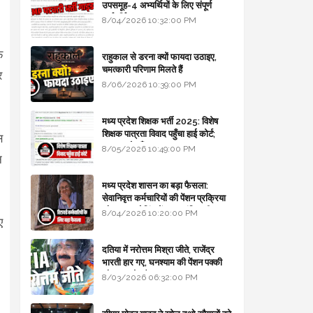
उपसमूह-4 अभ्यर्थियों के लिए संपूर्ण
मार्गदर्शिका
8/04/2026 10:32:00 PM
फ
राहुकाल से डरना क्यों फायदा उठाइए,
चमत्कारी परिणाम मिलते हैं
र
8/06/2026 10:39:00 PM
मध्य प्रदेश शिक्षक भर्ती 2025: विशेष
शिक्षक पात्रता विवाद पहुँचा हाई कोर्ट;
स
सरकार से माँगा जवाब
8/05/2026 10:49:00 PM
न
मध्य प्रदेश शासन का बड़ा फैसला:
सेवानिवृत्त कर्मचारियों की पेंशन प्रक्रिया
और बजट कोडिंग में हुए क्रांतिकारी
8/04/2026 10:20:00 PM
ए
बदलाव
दतिया में नरोत्तम मिश्रा जीते, राजेंद्र
भारती हार गए, घनश्याम की पेंशन पक्की
और आशुतोष बैक टू...
8/03/2026 06:32:00 PM