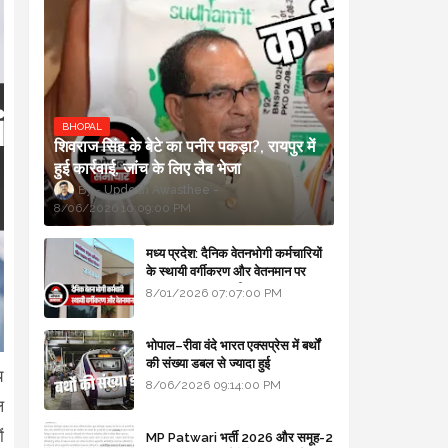
BHOPAL
शिवराज सिंह के बेटे का पनीर पकड़ा?, रायपुर में
हुई कार्रवाई, जांच के लिए लैब भेजा
Updesh Awasthee
8/06/2026 10:09:00 PM
मध्य प्रदेश: दैनिक वेतनभोगी कर्मचारियों
के स्थायी वर्गीकरण और वेतनमान पर
सरकार का बड़ा स्पष्टीकरण
8/01/2026 07:07:00 PM
भोपाल–रीवा वंदे भारत एक्सप्रेस में बर्थों
की संख्या डबल से ज्यादा हुई
य
8/06/2026 09:14:00 PM
ल
ं
MP Patwari भर्ती 2026 और समूह-2