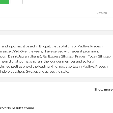
NEWER
and a journalist based in Bhopal, the capital city of Madhya Pradesh,
sm since 1994. Over the years, I have served with several prominent
ior), Dainik Jagran (Jhansi), Raj Express (Bhopal), Pradesh Today (Bhopal);
ime in digital journalism. I am the founder member and editor of
shed itself as one of the leading Hindi news portals in Madhya Pradesh,
ndore, Jabalpur, Gwalior, and across the state.
Show more
ror:
No results found