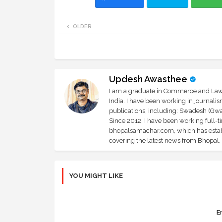
OLDER
Updesh Awasthee
I am a graduate in Commerce and Law, 
India. I have been working in journali
publications, including: Swadesh (Gwal
Since 2012, I have been working full-t
bhopalsamachar.com, which has establi
covering the latest news from Bhopal, I
YOU MIGHT LIKE
Er