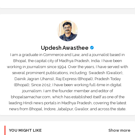
Updesh Awasthee
I am a graduate in Commerce and Law, and a journalist based in
Bhopal, the capital city of Madhya Pradesh, India. I have been
working in journalism since 1994. Over the years, I have served with
several prominent publications, including: Swadesh (Gwalior),
Dainik Jagran (Jhansi), Raj Express (Bhopal), Pradesh Today
(Bhopal); Since 2012, I have been working full-time in digital
journalism. I am the founder member and editor of
bhopalsamachar.com, which has established itself as one of the
leading Hindi news portals in Madhya Pradesh, covering the latest
news from Bhopal, Indore, Jabalpur, Gwalior, and across the state.
YOU MIGHT LIKE
Show more