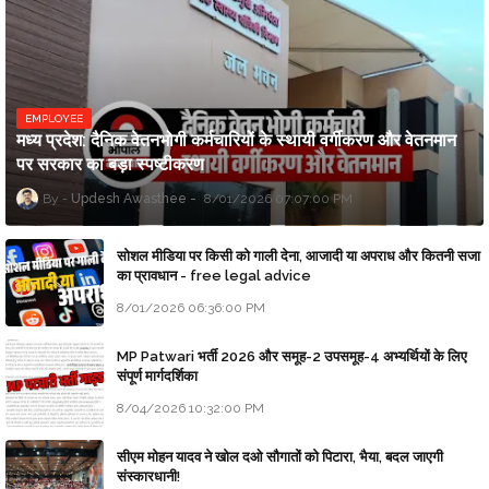
EMPLOYEE
मध्य प्रदेश: दैनिक वेतनभोगी कर्मचारियों के स्थायी वर्गीकरण और वेतनमान
पर सरकार का बड़ा स्पष्टीकरण
Updesh Awasthee
8/01/2026 07:07:00 PM
सोशल मीडिया पर किसी को गाली देना, आजादी या अपराध और कितनी सजा
का प्रावधान - free legal advice
8/01/2026 06:36:00 PM
MP Patwari भर्ती 2026 और समूह-2 उपसमूह-4 अभ्यर्थियों के लिए
संपूर्ण मार्गदर्शिका
8/04/2026 10:32:00 PM
सीएम मोहन यादव ने खोल दओ सौगातों को पिटारा, भैया, बदल जाएगी
संस्कारधानी!