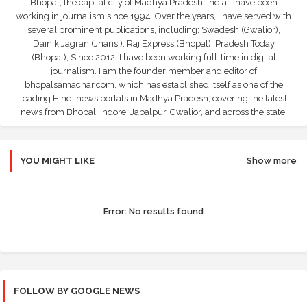
Bhopal, the capital city of Madhya Pradesh, India. I have been
working in journalism since 1994. Over the years, I have served with
several prominent publications, including: Swadesh (Gwalior),
Dainik Jagran (Jhansi), Raj Express (Bhopal), Pradesh Today
(Bhopal); Since 2012, I have been working full-time in digital
journalism. I am the founder member and editor of
bhopalsamachar.com, which has established itself as one of the
leading Hindi news portals in Madhya Pradesh, covering the latest
news from Bhopal, Indore, Jabalpur, Gwalior, and across the state.
YOU MIGHT LIKE
Show more
Error:
No results found
FOLLOW BY GOOGLE NEWS