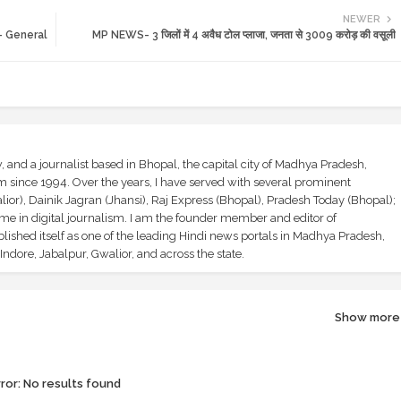
NEWER
ावा - General
MP NEWS- 3 जिलों में 4 अवैध टोल प्लाजा, जनता से 3009 करोड़ की वसूली
and a journalist based in Bhopal, the capital city of Madhya Pradesh,
sm since 1994. Over the years, I have served with several prominent
ior), Dainik Jagran (Jhansi), Raj Express (Bhopal), Pradesh Today (Bhopal);
ime in digital journalism. I am the founder member and editor of
shed itself as one of the leading Hindi news portals in Madhya Pradesh,
ndore, Jabalpur, Gwalior, and across the state.
Show more
ror:
No results found