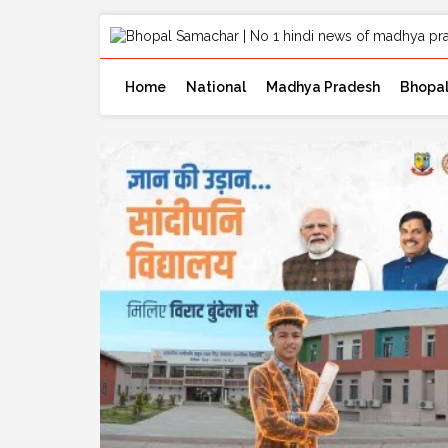
Home
National
Madhya Pradesh
Bhopa