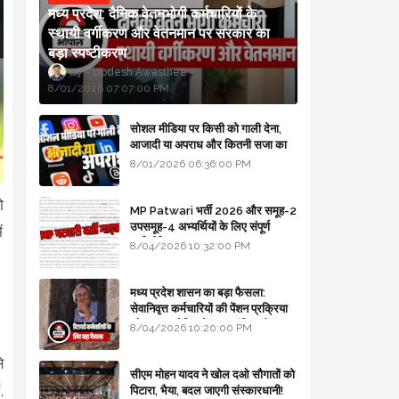
मध्य प्रदेश: दैनिक वेतनभोगी कर्मचारियों के
स्थायी वर्गीकरण और वेतनमान पर सरकार का
बड़ा स्पष्टीकरण
Updesh Awasthee
8/01/2026 07:07:00 PM
सोशल मीडिया पर किसी को गाली देना,
आजादी या अपराध और कितनी सजा का
प्रावधान - free legal advice
8/01/2026 06:36:00 PM
ो
MP Patwari भर्ती 2026 और समूह-2
उपसमूह-4 अभ्यर्थियों के लिए संपूर्ण
ं
मार्गदर्शिका
8/04/2026 10:32:00 PM
मध्य प्रदेश शासन का बड़ा फैसला:
सेवानिवृत्त कर्मचारियों की पेंशन प्रक्रिया
और बजट कोडिंग में हुए क्रांतिकारी
8/04/2026 10:20:00 PM
बदलाव
े
सीएम मोहन यादव ने खोल दओ सौगातों को
,
पिटारा, भैया, बदल जाएगी संस्कारधानी!