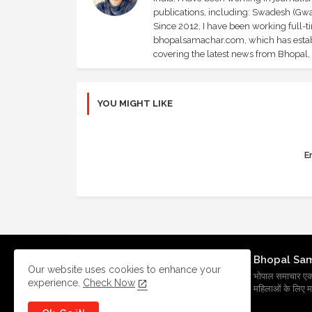
publications, including: Swadesh (Gwal
Since 2012, I have been working full-t
bhopalsamachar.com, which has establi
covering the latest news from Bhopal, I
YOU MIGHT LIKE
Er
Bhopal Sa
Our website uses cookies to enhance your
भोपाल समाचार एक प्र
experience.
Check Now
महिलाओं के लिए मह