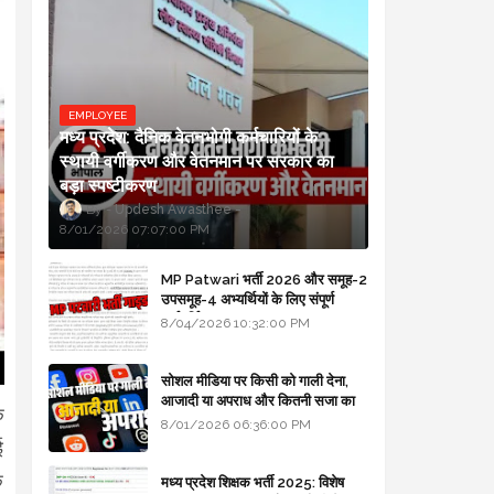
EMPLOYEE
मध्य प्रदेश: दैनिक वेतनभोगी कर्मचारियों के
स्थायी वर्गीकरण और वेतनमान पर सरकार का
बड़ा स्पष्टीकरण
Updesh Awasthee
8/01/2026 07:07:00 PM
MP Patwari भर्ती 2026 और समूह-2
उपसमूह-4 अभ्यर्थियों के लिए संपूर्ण
मार्गदर्शिका
8/04/2026 10:32:00 PM
सोशल मीडिया पर किसी को गाली देना,
आजादी या अपराध और कितनी सजा का
े
प्रावधान - free legal advice
8/01/2026 06:36:00 PM
ई
े
मध्य प्रदेश शिक्षक भर्ती 2025: विशेष