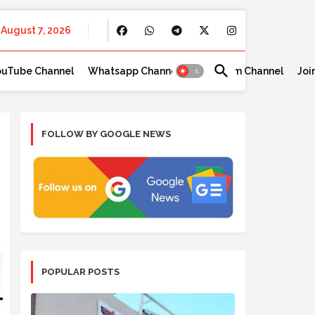
August 7, 2026
ouTube Channel
Whatsapp Channel
Telegram Channel
Joi
FOLLOW BY GOOGLE NEWS
POPULAR POSTS