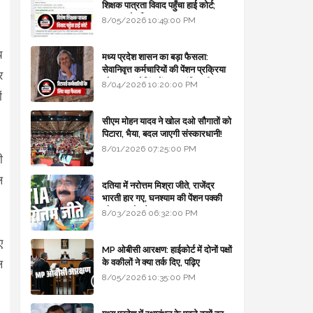
शिक्षक पात्रता विवाद पहुँचा हाई कोर्ट;
सरकार से माँगा जवाब
8/05/2026 10:49:00 PM
य
मध्य प्रदेश शासन का बड़ा फैसला:
सेवानिवृत्त कर्मचारियों की पेंशन प्रक्रिया
र
और बजट कोडिंग में हुए क्रांतिकारी
8/04/2026 10:20:00 PM
बदलाव
ं
सीएम मोहन यादव ने खोल दओ सौगातों को
पिटारा, भैया, बदल जाएगी संस्कारधानी!
8/01/2026 07:25:00 PM
ी
ल
दतिया में नरोत्तम मिश्रा जीते, राजेंद्र
भारती हार गए, घनश्याम की पेंशन पक्की
और आशुतोष बैक टू...
8/03/2026 06:32:00 PM
ए
MP ओबीसी आरक्षण: हाईकोर्ट में दोनों पक्षों
के वकीलों ने क्या तर्क दिए, पढ़िए
ल
8/05/2026 10:35:00 PM