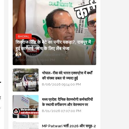
BHOPAL
शिवराज सिंह के बेटे का पनीर पकड़ा?, रायपुर में
हुई कार्रवाई, जांच के लिए लैब भेजा
Updesh Awasthee
8/06/2026 10:09:00 PM
भोपाल–रीवा वंदे भारत एक्सप्रेस में बर्थों
की संख्या डबल से ज्यादा हुई
8/06/2026 09:14:00 PM
ह
मध्य प्रदेश: दैनिक वेतनभोगी कर्मचारियों
के स्थायी वर्गीकरण और वेतनमान पर
,
सरकार का बड़ा स्पष्टीकरण
8/01/2026 07:07:00 PM
MP Patwari भर्ती 2026 और समूह-2