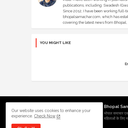
publications, including: Swadesh (Gwal
Since 2012, I have been working full-t
bhopalsamachar.com, which has establi
covering the latest news from Bhopal, I
YOU MIGHT LIKE
Er
Bhopal Sa
Our website uses cookies to enhance your
भोपाल समाचार एक प्र
experience.
Check Now
महिलाओं के लिए मह