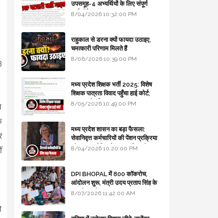
उपसमूह-4 अभ्यर्थियों के लिए संपूर्ण
मार्गदर्शिका
8/04/2026 10:32:00 PM
राहुकाल से डरना क्यों फायदा उठाइए,
चमत्कारी परिणाम मिलते हैं
8/06/2026 10:39:00 PM
3
मध्य प्रदेश शिक्षक भर्ती 2025: विशेष
शिक्षक पात्रता विवाद पहुँचा हाई कोर्ट;
सरकार से माँगा जवाब
8/05/2026 10:49:00 PM
त
ि
मध्य प्रदेश शासन का बड़ा फैसला:
र
सेवानिवृत्त कर्मचारियों की पेंशन प्रक्रिया
और बजट कोडिंग में हुए क्रांतिकारी
8/04/2026 10:20:00 PM
ं
बदलाव
DPI BHOPAL में 800 कॉकरोच,
आंदोलन शुरू, मंत्री उदय प्रताप सिंह के
घर भी जाएंगे
।
8/07/2026 11:42:00 AM
ो