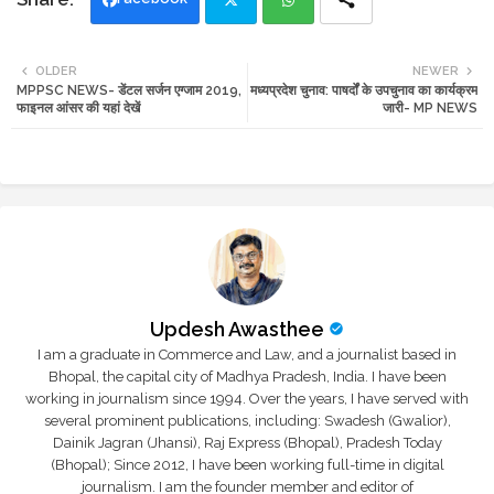
Twi
Wh
OLDER
NEWER
MPPSC NEWS- डेंटल सर्जन एग्जाम 2019,
मध्यप्रदेश चुनाव: पाषर्दों के उपचुनाव का कार्यक्रम
tte
ats
फाइनल आंसर की यहां देखें
जारी- MP NEWS
r
app
Updesh Awasthee
I am a graduate in Commerce and Law, and a journalist based in
Bhopal, the capital city of Madhya Pradesh, India. I have been
working in journalism since 1994. Over the years, I have served with
several prominent publications, including: Swadesh (Gwalior),
Dainik Jagran (Jhansi), Raj Express (Bhopal), Pradesh Today
(Bhopal); Since 2012, I have been working full-time in digital
journalism. I am the founder member and editor of