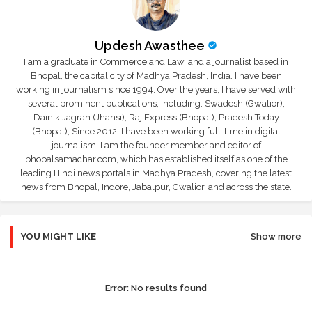
Updesh Awasthee
I am a graduate in Commerce and Law, and a journalist based in
Bhopal, the capital city of Madhya Pradesh, India. I have been
working in journalism since 1994. Over the years, I have served with
several prominent publications, including: Swadesh (Gwalior),
Dainik Jagran (Jhansi), Raj Express (Bhopal), Pradesh Today
(Bhopal); Since 2012, I have been working full-time in digital
journalism. I am the founder member and editor of
bhopalsamachar.com, which has established itself as one of the
leading Hindi news portals in Madhya Pradesh, covering the latest
news from Bhopal, Indore, Jabalpur, Gwalior, and across the state.
YOU MIGHT LIKE
Show more
Error:
No results found