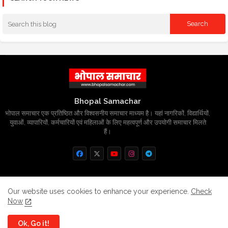
Bhopal Samachar
भोपाल समाचार एक प्रतिष्ठित और विश्वसनीय समाचार माध्यम है। यहां नागरिकों, विद्यार्थियों,
युवाओं, व्यापारियों, कर्मचारियों एवं महिलाओं के लिए महत्वपूर्ण और उपयोगी समाचार मिलते
हैं।
Home
About
Contact us
Privacy Policy
Our website uses cookies to enhance your experience.
Check
Now
Grievance
Disclaimer
sitemap
Ok, Go it!
All Right Reserved Copyright
BhopalSmachar.com