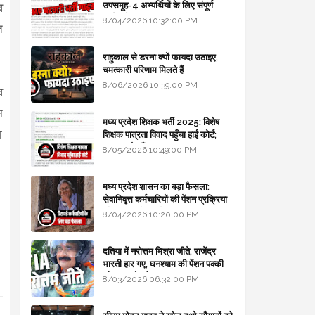
उपसमूह-4 अभ्यर्थियों के लिए संपूर्ण
व
मार्गदर्शिका
8/04/2026 10:32:00 PM
त
राहुकाल से डरना क्यों फायदा उठाइए,
चमत्कारी परिणाम मिलते हैं
8/06/2026 10:39:00 PM
व
न
मध्य प्रदेश शिक्षक भर्ती 2025: विशेष
ा
शिक्षक पात्रता विवाद पहुँचा हाई कोर्ट;
सरकार से माँगा जवाब
8/05/2026 10:49:00 PM
मध्य प्रदेश शासन का बड़ा फैसला:
सेवानिवृत्त कर्मचारियों की पेंशन प्रक्रिया
और बजट कोडिंग में हुए क्रांतिकारी
8/04/2026 10:20:00 PM
बदलाव
दतिया में नरोत्तम मिश्रा जीते, राजेंद्र
भारती हार गए, घनश्याम की पेंशन पक्की
और आशुतोष बैक टू...
8/03/2026 06:32:00 PM