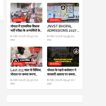
BHOPAL
BHOPAL
भोपाल में प्राथमिक शिक्षक
JNVST BHOPAL
भर्ती परीक्षा के अभ्यर्थियों के
ADMISSIONS 2027:
प्रदर्शन का दूसरा दिन
कक्षा 6 में प्रवेश के लिए
8/08/2026 06:42:00
8/08/2026 05:59:00
आवेदन की अंतिम तिथि बढ़ाई
PM
PM
BHOPAL
BHOPAL
Last 213 साल से सिंधिया,
भोपाल के पहले कलेक्टर ने
भोपाल पर कब्जा करना
सरकारी आवास पर कब्जा
चाहते हैं लेकिन सफल नहीं हो
कर लिया था, हाई कोर्ट में
8/08/2026 05:30:00
8/08/2026 09:42:00
पाए
हुआ खुलासा
PM
AM