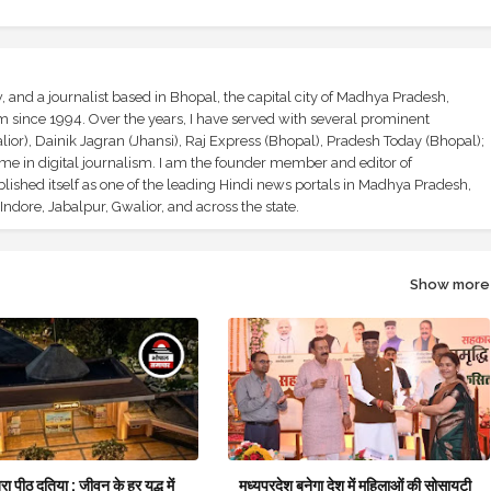
and a journalist based in Bhopal, the capital city of Madhya Pradesh,
sm since 1994. Over the years, I have served with several prominent
ior), Dainik Jagran (Jhansi), Raj Express (Bhopal), Pradesh Today (Bhopal);
ime in digital journalism. I am the founder member and editor of
shed itself as one of the leading Hindi news portals in Madhya Pradesh,
ndore, Jabalpur, Gwalior, and across the state.
Show more
बरा पीठ दतिया : जीवन के हर युद्ध में
मध्यप्रदेश बनेगा देश में महिलाओं की सोसायटी