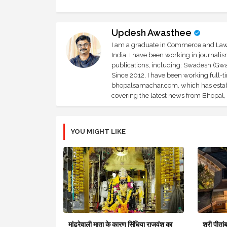
Updesh Awasthee
I am a graduate in Commerce and Law, 
India. I have been working in journali
publications, including: Swadesh (Gwal
Since 2012, I have been working full-t
bhopalsamachar.com, which has establi
covering the latest news from Bhopal, I
YOU MIGHT LIKE
मांढरेवाली माता के कारण सिंधिया राजवंश का
श्री पीतां