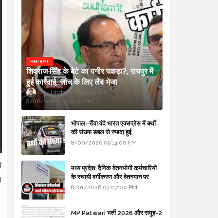
BHOPAL
शिवराज सिंह के बेटे का पनीर पकड़ा?, रायपुर में
हुई कार्रवाई, जांच के लिए लैब भेजा
Updesh Awasthee
8/06/2026 10:09:00 PM
भोपाल–रीवा वंदे भारत एक्सप्रेस में बर्थों
की संख्या डबल से ज्यादा हुई
8/06/2026 09:14:00 PM
े
मध्य प्रदेश: दैनिक वेतनभोगी कर्मचारियों
के स्थायी वर्गीकरण और वेतनमान पर
ा
सरकार का बड़ा स्पष्टीकरण
8/01/2026 07:07:00 PM
MP Patwari भर्ती 2026 और समूह-2