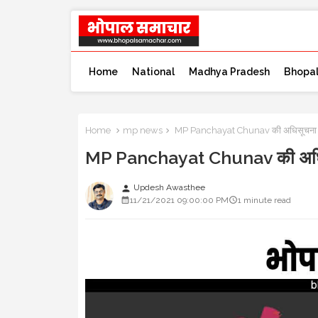
Home
National
Madhya Pradesh
Bhopa
Home
mp news
MP Panchayat Chunav की अधिसूचना कब 
MP Panchayat Chunav की अधिसूच
Updesh Awasthee
person
11/21/2021 09:00:00 PM
1 minute read