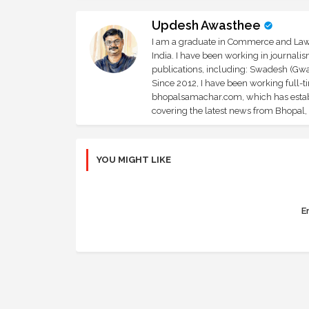
Updesh Awasthee
I am a graduate in Commerce and Law, 
India. I have been working in journali
publications, including: Swadesh (Gwal
Since 2012, I have been working full-t
bhopalsamachar.com, which has establi
covering the latest news from Bhopal, I
YOU MIGHT LIKE
Er