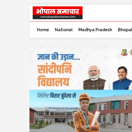
Home
National
Madhya Pradesh
Bhopa