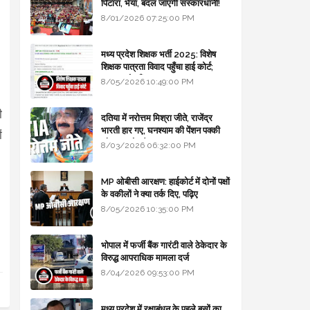
पिटारा, भैया, बदल जाएगी संस्कारधानी!
8/01/2026 07:25:00 PM
मध्य प्रदेश शिक्षक भर्ती 2025: विशेष
शिक्षक पात्रता विवाद पहुँचा हाई कोर्ट;
सरकार से माँगा जवाब
8/05/2026 10:49:00 PM
ी
दतिया में नरोत्तम मिश्रा जीते, राजेंद्र
भारती हार गए, घनश्याम की पेंशन पक्की
ं
और आशुतोष बैक टू...
8/03/2026 06:32:00 PM
MP ओबीसी आरक्षण: हाईकोर्ट में दोनों पक्षों
के वकीलों ने क्या तर्क दिए, पढ़िए
8/05/2026 10:35:00 PM
भोपाल में फर्जी बैंक गारंटी वाले ठेकेदार के
विरुद्ध आपराधिक मामला दर्ज
8/04/2026 09:53:00 PM
मध्य प्रदेश में रक्षाबंधन के पहले बसों का