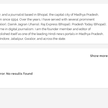
and a journalist based in Bhopal, the capital city of Madhya Pradesh,
sm since 1994. Over the years, I have served with several prominent
ior), Dainik Jagran (Jhansi), Raj Express (Bhopal), Pradesh Today (Bhopal);
ime in digital journalism. I am the founder member and editor of
shed itself as one of the leading Hindi news portals in Madhya Pradesh,
ndore, Jabalpur, Gwalior, and across the state.
Show more
ror:
No results found