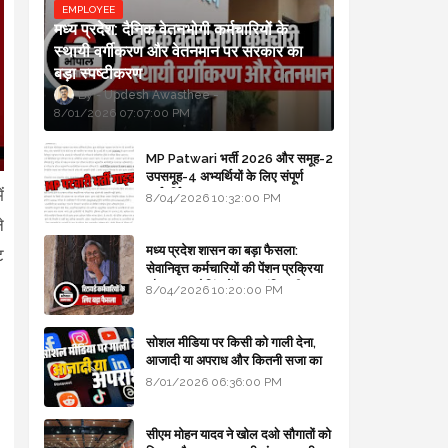
EMPLOYEE
मध्य प्रदेश: दैनिक वेतनभोगी कर्मचारियों के
स्थायी वर्गीकरण और वेतनमान पर सरकार का
बड़ा स्पष्टीकरण
Updesh Awasthee
8/01/2026 07:07:00 PM
MP Patwari भर्ती 2026 और समूह-2
उपसमूह-4 अभ्यर्थियों के लिए संपूर्ण
ं
मार्गदर्शिका
8/04/2026 10:32:00 PM
े
मध्य प्रदेश शासन का बड़ा फैसला:
ट
सेवानिवृत्त कर्मचारियों की पेंशन प्रक्रिया
और बजट कोडिंग में हुए क्रांतिकारी
8/04/2026 10:20:00 PM
बदलाव
सोशल मीडिया पर किसी को गाली देना,
आजादी या अपराध और कितनी सजा का
प्रावधान - free legal advice
8/01/2026 06:36:00 PM
सीएम मोहन यादव ने खोल दओ सौगातों को