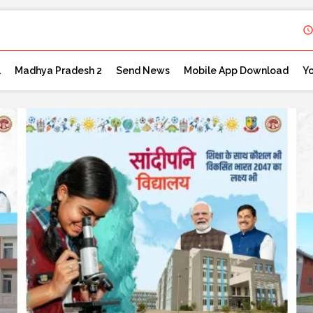
l
Madhya Pradesh 2
Send News
Mobile App Download
Y