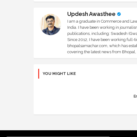
Updesh Awasthee
I am a graduate in Commerce and Law, 
India. I have been working in journali
publications, including: Swadesh (Gwal
Since 2012, I have been working full-t
bhopalsamachar.com, which has establi
covering the latest news from Bhopal, I
YOU MIGHT LIKE
Er