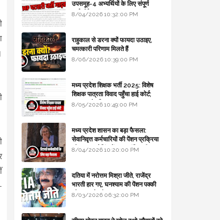
उपसमूह-4 अभ्यर्थियों के लिए संपूर्ण
मार्गदर्शिका
8/04/2026 10:32:00 PM
ी
ा
राहुकाल से डरना क्यों फायदा उठाइए,
चमत्कारी परिणाम मिलते हैं
।
8/06/2026 10:39:00 PM
मध्य प्रदेश शिक्षक भर्ती 2025: विशेष
शिक्षक पात्रता विवाद पहुँचा हाई कोर्ट;
ी
सरकार से माँगा जवाब
8/05/2026 10:49:00 PM
मध्य प्रदेश शासन का बड़ा फैसला:
सेवानिवृत्त कर्मचारियों की पेंशन प्रक्रिया
ी
और बजट कोडिंग में हुए क्रांतिकारी
8/04/2026 10:20:00 PM
र
बदलाव
ं
दतिया में नरोत्तम मिश्रा जीते, राजेंद्र
भारती हार गए, घनश्याम की पेंशन पक्की
-
और आशुतोष बैक टू...
8/03/2026 06:32:00 PM