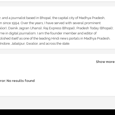
and a journalist based in Bhopal, the capital city of Madhya Pradesh,
sm since 1994. Over the years, I have served with several prominent
ior), Dainik Jagran (Jhansi), Raj Express (Bhopal), Pradesh Today (Bhopal);
ime in digital journalism. I am the founder member and editor of
shed itself as one of the leading Hindi news portals in Madhya Pradesh,
ndore, Jabalpur, Gwalior, and across the state.
Show more
ror:
No results found