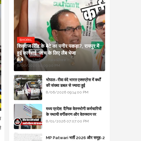
BHOPAL
शिवराज सिंह के बेटे का पनीर पकड़ा?, रायपुर में
हुई कार्रवाई, जांच के लिए लैब भेजा
Updesh Awasthee
8/06/2026 10:09:00 PM
भोपाल–रीवा वंदे भारत एक्सप्रेस में बर्थों
की संख्या डबल से ज्यादा हुई
8/06/2026 09:14:00 PM
मध्य प्रदेश: दैनिक वेतनभोगी कर्मचारियों
के स्थायी वर्गीकरण और वेतनमान पर
य
सरकार का बड़ा स्पष्टीकरण
8/01/2026 07:07:00 PM
े
MP Patwari भर्ती 2026 और समूह-2