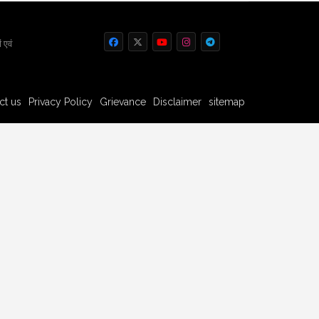
 एवं
ct us
Privacy Policy
Grievance
Disclaimer
sitemap