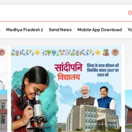
l
Madhya Pradesh 2
Send News
Mobile App Download
Y