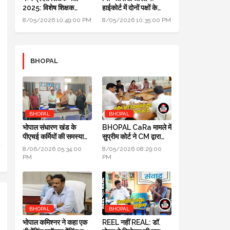
2025: विशेष शिक्षक
हाईकोर्ट में दोनों पक्षों के
पात्रता विवाद पहुँचा हाई
वकीलों ने क्या तर्क दिए, पढ़िए
8/05/2026 10:49:00 PM
8/05/2026 10:35:00 PM
कोर्ट; सरकार से माँगा जवाब
।
BHOPAL
BHOPAL
BHOPAL
भोपाल संधारण खंड के
BHOPAL CaRa मामले में
पीएचई कर्मियों की समस्याओं
सुप्रीम कोर्ट ने CM द्वारा
का जल्द होगा निराकरण:
बनाई समिति भंग कर दी,
8/06/2026 05:34:00
8/05/2026 08:29:00
सुनील चतुर्वेदी SE-PHE
BMC को फ्री हैंड
PM
PM
BHOPAL
BHOPAL
भोपाल कमिश्नर ने कहा एक
REEL नहीं REAL: डॉ.