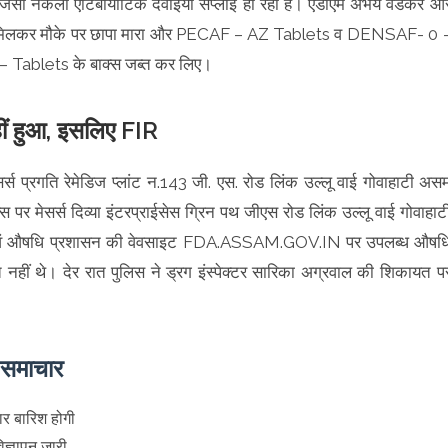
िकल ऐजेंसी नकली एंटिबायोटिक दवाईयां सप्लाई हो रही है। एडीएम अभय वेडेकर औ
 साथ मिलकर मौके पर छापा मारा और PECAF – AZ Tablets व DENSAF- 0 
ablets के बाक्स जब्त कर लिए।
हीं हुआ, इसलिए FIR
र्स प्रगति रेमेडिज प्लांट न.143 जी. एस. रोड लिंक उल्लू वाई गोवाहाटी अस
मेसर्स दिव्या इंटरप्राईसेस ग्रिन पथ जीएस रोड लिंक उल्लू वाई गोवाहाट
 एवं औषधि प्रशासन की वेवसाइट FDA.ASSAM.GOV.IN पर उपलब्ध औषध
ते नहीं थे। देर रात पुलिस ने ड्रग इंस्पेक्टर सारिका अग्रवाल की शिकायत प
े समाचार
ार बारिश होगी
विज्ञापन जारी