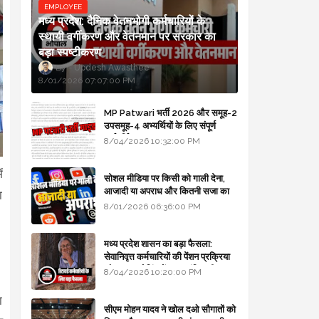
EMPLOYEE
मध्य प्रदेश: दैनिक वेतनभोगी कर्मचारियों के
स्थायी वर्गीकरण और वेतनमान पर सरकार का
बड़ा स्पष्टीकरण
Updesh Awasthee
8/01/2026 07:07:00 PM
MP Patwari भर्ती 2026 और समूह-2
उपसमूह-4 अभ्यर्थियों के लिए संपूर्ण
मार्गदर्शिका
8/04/2026 10:32:00 PM
ं
सोशल मीडिया पर किसी को गाली देना,
आजादी या अपराध और कितनी सजा का
ा
प्रावधान - free legal advice
8/01/2026 06:36:00 PM
मध्य प्रदेश शासन का बड़ा फैसला:
सेवानिवृत्त कर्मचारियों की पेंशन प्रक्रिया
और बजट कोडिंग में हुए क्रांतिकारी
8/04/2026 10:20:00 PM
बदलाव
ा
सीएम मोहन यादव ने खोल दओ सौगातों को