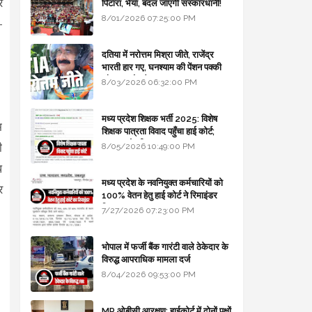
र
पिटारा, भैया, बदल जाएगी संस्कारधानी!
8/01/2026 07:25:00 PM
–
दतिया में नरोत्तम मिश्रा जीते, राजेंद्र
भारती हार गए, घनश्याम की पेंशन पक्की
और आशुतोष बैक टू...
8/03/2026 06:32:00 PM
मध्य प्रदेश शिक्षक भर्ती 2025: विशेष
म
शिक्षक पात्रता विवाद पहुँचा हाई कोर्ट;
सरकार से माँगा जवाब
ी
8/05/2026 10:49:00 PM
ि
मध्य प्रदेश के नवनियुक्त कर्मचारियों को
र
100% वेतन हेतु हाई कोर्ट ने रिमाइंडर
लिखा
7/27/2026 07:23:00 PM
भोपाल में फर्जी बैंक गारंटी वाले ठेकेदार के
विरुद्ध आपराधिक मामला दर्ज
8/04/2026 09:53:00 PM
MP ओबीसी आरक्षण: हाईकोर्ट में दोनों पक्षों