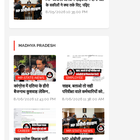
के वकीलों ने क्या तर्क दिए, पढ़िए
8/05/2026 10:35:00 PM
MADHYA PRADESH
MP-STATE-NEWS
EMPLOYEE
कांग्रेस में दतिया के हीरो
साहब, बताओ तो सही
बैजनाथ कुशवाह लेकिन
परिवीक्षा वाले कर्मचारियों को
क्रेडिट जयवर्धन सिंह को
कितना वेतन देना है
8/06/2026 12:43:00 PM
8/06/2026 11:38:00 AM
CAREER
MP-STATE-NEWS
मध्य प्रदेश शिक्षक भर्ती
MP ओबीसी आरक्षण: