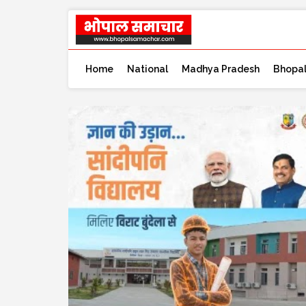
Home
National
Madhya Pradesh
Bhopa