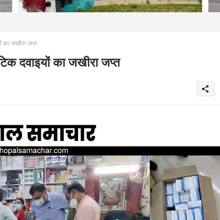
का जखीरा जप्त
 दवाइयों का जखीरा जप्त
share