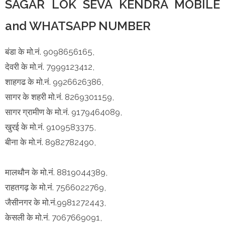
SAGAR LOK SEVA KENDRA MOBILE
and WHATSAPP NUMBER
बंडा के मो.नं. 9098656165,
देवरी के मो.नं. 7999123412,
शाहगढ के मो.नं. 9926626386,
सागर के शहरी मो.नं. 8269301159,
सागर ग्रामीण के मो.नं. 9179464089,
खुरई के मो.नं. 9109583375,
बीना के मो.नं. 8982782490,
मालथौन के मो.नं. 8819044389,
राहतगढ़ के मो.नं. 7566022769,
जैसीनगर के मो.नं.9981272443,
केसली के मो.नं. 7067669091,