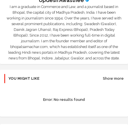
Updesh Awasthee
I am a graduate in Commerce and Law, and a journalist based in
Bhopal, the capital city of Madhya Pradesh, India. I have been
working in journalism since 1994. Over the years, I have served with
several prominent publications, including: Swadesh (Gwalior),
Dainik Jagran (Jhansi), Raj Express (Bhopal), Pradesh Today
(Bhopal); Since 2012, I have been working full-time in digital
journalism. I am the founder member and editor of
bhopalsamachar.com, which has established itself as one of the
leading Hindi news portals in Madhya Pradesh, covering the latest
news from Bhopal, Indore, Jabalpur, Gwalior, and across the state.
YOU MIGHT LIKE
Show more
Error:
No results found