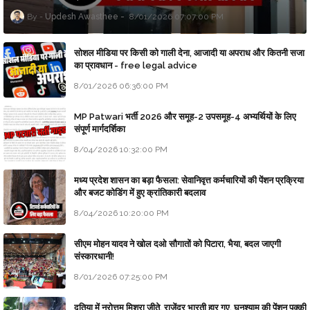
Updesh Awasthee
8/01/2026 07:07:00 PM
सोशल मीडिया पर किसी को गाली देना, आजादी या अपराध और कितनी सजा
का प्रावधान - free legal advice
8/01/2026 06:36:00 PM
MP Patwari भर्ती 2026 और समूह-2 उपसमूह-4 अभ्यर्थियों के लिए
संपूर्ण मार्गदर्शिका
8/04/2026 10:32:00 PM
मध्य प्रदेश शासन का बड़ा फैसला: सेवानिवृत्त कर्मचारियों की पेंशन प्रक्रिया
और बजट कोडिंग में हुए क्रांतिकारी बदलाव
8/04/2026 10:20:00 PM
सीएम मोहन यादव ने खोल दओ सौगातों को पिटारा, भैया, बदल जाएगी
संस्कारधानी!
8/01/2026 07:25:00 PM
दतिया में नरोत्तम मिश्रा जीते, राजेंद्र भारती हार गए, घनश्याम की पेंशन पक्की