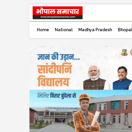
Home
National
Madhya Pradesh
Bhopa