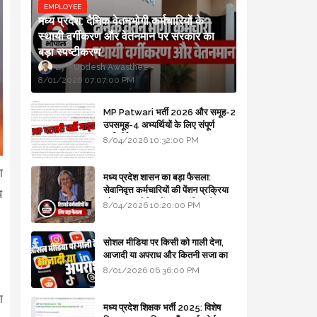
EMPLOYEE
मध्य प्रदेश: दैनिक वेतनभोगी कर्मचारियों के
स्थायी वर्गीकरण और वेतनमान पर सरकार का
बड़ा स्पष्टीकरण
Updesh Awasthee
8/01/2026 07:07:00 PM
MP Patwari भर्ती 2026 और समूह-2
उपसमूह-4 अभ्यर्थियों के लिए संपूर्ण
मार्गदर्शिका
8/04/2026 10:32:00 PM
ा
मध्य प्रदेश शासन का बड़ा फैसला:
सेवानिवृत्त कर्मचारियों की पेंशन प्रक्रिया
प
और बजट कोडिंग में हुए क्रांतिकारी
8/04/2026 10:20:00 PM
बदलाव
सोशल मीडिया पर किसी को गाली देना,
आजादी या अपराध और कितनी सजा का
प्रावधान - free legal advice
8/01/2026 06:36:00 PM
ा
मध्य प्रदेश शिक्षक भर्ती 2025: विशेष