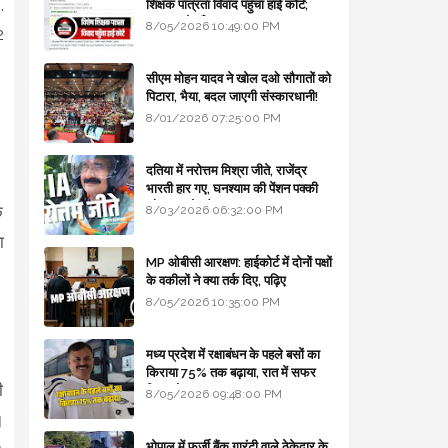
,
शिक्षक पात्रता विवाद पहुँचा हाई कोर्ट;
सरकार से माँगा जवाब
8/05/2026 10:49:00 PM
2
सीएम मोहन यादव ने खोल दओ सौगातों को
पिटारा, भैया, बदल जाएगी संस्कारधानी!
8/01/2026 07:25:00 PM
दतिया में नरोत्तम मिश्रा जीते, राजेंद्र
।
भारती हार गए, घनश्याम की पेंशन पक्की
और आशुतोष बैक टू...
ि
8/03/2026 06:32:00 PM
ा
MP ओबीसी आरक्षण: हाईकोर्ट में दोनों पक्षों
के वकीलों ने क्या तर्क दिए, पढ़िए
8/05/2026 10:35:00 PM
मध्य प्रदेश में रक्षाबंधन के पहले बसों का
किराया 75% तक बढ़ाया, रात में सफर
ी
किया तो 10% एक्स्ट्रा
8/05/2026 09:48:00 PM
।
भोपाल में फर्जी बैंक गारंटी वाले ठेकेदार के