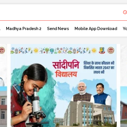
l
Madhya Pradesh 2
Send News
Mobile App Download
Y