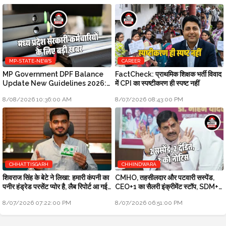
MP-STATE-NEWS
CAREER
MP Government DPF Balance
FactCheck: प्राथमिक शिक्षक भर्ती विवाद
Update New Guidelines 2026:
में CPI का स्पष्टीकरण ही स्पष्ट नहीं
मध्य प्रदेश सरकारी कर्मचारियों के लिए बड़ी
8/08/2026 10:36:00 AM
8/07/2026 08:43:00 PM
खबर
CHHATTISGARH
CHHINDWARA
शिवराज सिंह के बेटे ने लिखा: हमारी कंपनी का
CMHO, तहसीलदार और पटवारी सस्पेंड,
पनीर हंड्रेड परसेंट प्योर है, लैब रिपोर्ट आ गई
CEO+1 का सैलरी इंक्रीमेंट स्टॉप, SDM+2
है
को नोटिस: मुख्यमंत्री जन-विश्वास
8/07/2026 07:22:00 PM
8/07/2026 06:51:00 PM