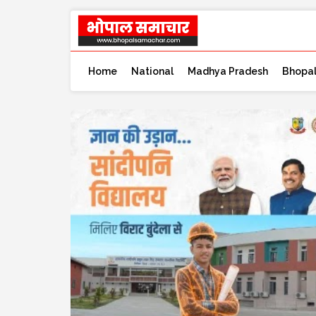
Home
National
Madhya Pradesh
Bhopa