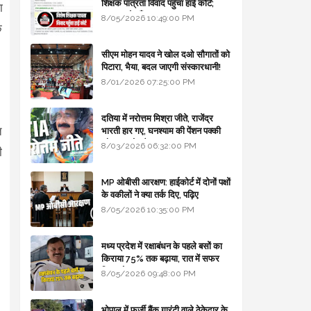
शिक्षक पात्रता विवाद पहुँचा हाई कोर्ट;
ा
सरकार से माँगा जवाब
8/05/2026 10:49:00 PM
े
सीएम मोहन यादव ने खोल दओ सौगातों को
पिटारा, भैया, बदल जाएगी संस्कारधानी!
8/01/2026 07:25:00 PM
दतिया में नरोत्तम मिश्रा जीते, राजेंद्र
त
भारती हार गए, घनश्याम की पेंशन पक्की
और आशुतोष बैक टू...
8/03/2026 06:32:00 PM
ी
MP ओबीसी आरक्षण: हाईकोर्ट में दोनों पक्षों
के वकीलों ने क्या तर्क दिए, पढ़िए
8/05/2026 10:35:00 PM
मध्य प्रदेश में रक्षाबंधन के पहले बसों का
किराया 75% तक बढ़ाया, रात में सफर
किया तो 10% एक्स्ट्रा
8/05/2026 09:48:00 PM
भोपाल में फर्जी बैंक गारंटी वाले ठेकेदार के