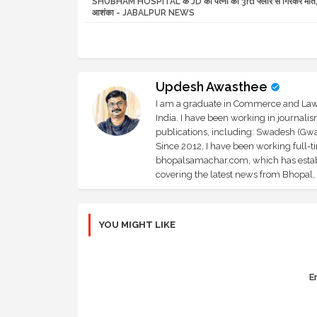
SHUBHAM HOSPITAL के JD की पत्नी की 3rd फ्लोर से गिरकर मौत, 
आशंका - JABALPUR NEWS
Updesh Awasthee
I am a graduate in Commerce and Law, 
India. I have been working in journali
publications, including: Swadesh (Gwal
Since 2012, I have been working full-t
bhopalsamachar.com, which has establi
covering the latest news from Bhopal, I
YOU MIGHT LIKE
Er