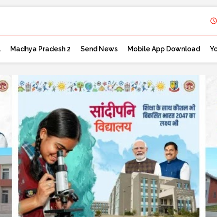
l
Madhya Pradesh 2
Send News
Mobile App Download
Y