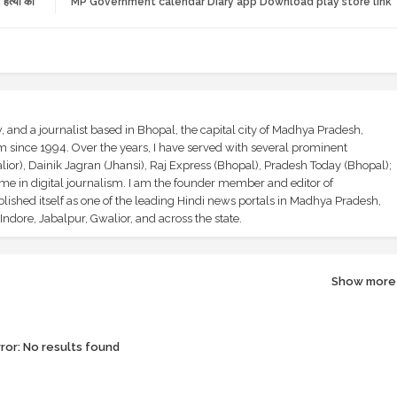
हत्या की
MP Government calendar Diary app Download play store link
and a journalist based in Bhopal, the capital city of Madhya Pradesh,
sm since 1994. Over the years, I have served with several prominent
ior), Dainik Jagran (Jhansi), Raj Express (Bhopal), Pradesh Today (Bhopal);
ime in digital journalism. I am the founder member and editor of
shed itself as one of the leading Hindi news portals in Madhya Pradesh,
ndore, Jabalpur, Gwalior, and across the state.
Show more
ror:
No results found