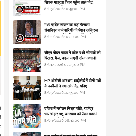
शिक्षक पात्रता विवाद पहुँचा हाई कोर्ट;
सरकार से माँगा जवाब
8/05/2026 10:49:00 PM
मध्य प्रदेश शासन का बड़ा फैसला:
सेवानिवृत्त कर्मचारियों की पेंशन प्रक्रिया
और बजट कोडिंग में हुए क्रांतिकारी
8/04/2026 10:20:00 PM
बदलाव
सीएम मोहन यादव ने खोल दओ सौगातों को
पिटारा, भैया, बदल जाएगी संस्कारधानी!
8/01/2026 07:25:00 PM
MP ओबीसी आरक्षण: हाईकोर्ट में दोनों पक्षों
के वकीलों ने क्या तर्क दिए, पढ़िए
8/05/2026 10:35:00 PM
े
दतिया में नरोत्तम मिश्रा जीते, राजेंद्र
भारती हार गए, घनश्याम की पेंशन पक्की
ी
और आशुतोष बैक टू...
8/03/2026 06:32:00 PM
ट
ि