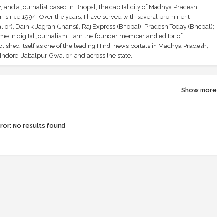
and a journalist based in Bhopal, the capital city of Madhya Pradesh,
sm since 1994. Over the years, I have served with several prominent
ior), Dainik Jagran (Jhansi), Raj Express (Bhopal), Pradesh Today (Bhopal);
ime in digital journalism. I am the founder member and editor of
shed itself as one of the leading Hindi news portals in Madhya Pradesh,
ndore, Jabalpur, Gwalior, and across the state.
Show more
ror:
No results found