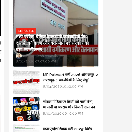
EMPLOYEE
मध्य प्रदेश: दैनिक वेतनभोगी कर्मचारियों के
ल
स्थायी वर्गीकरण और वेतनमान पर सरकार का
बड़ा स्पष्टीकरण
ए
Updesh Awasthee
ब
8/01/2026 07:07:00 PM
MP Patwari भर्ती 2026 और समूह-2
उपसमूह-4 अभ्यर्थियों के लिए संपूर्ण
मार्गदर्शिका
8/04/2026 10:32:00 PM
सोशल मीडिया पर किसी को गाली देना,
आजादी या अपराध और कितनी सजा का
प्रावधान - free legal advice
8/01/2026 06:36:00 PM
मध्य प्रदेश शिक्षक भर्ती 2025: विशेष