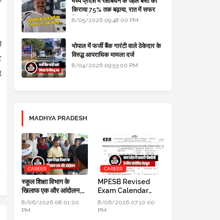
मध्य प्रदेश में रक्षाबंधन के पहले बसों का
किराया 75% तक बढ़ाया, रात में सफर
किया तो 10% एक्स्ट्रा
8/05/2026 09:48:00 PM
े
भोपाल में फर्जी बैंक गारंटी वाले ठेकेदार के
विरुद्ध आपराधिक मामला दर्ज
े
8/04/2026 09:53:00 PM
t
MADHYA PRADESH
CAREER
CAREER
स्कूल शिक्षा विभाग के
MPESB Revised
खिलाफ एक और आंदोलन,
Exam Calendar
DPI के सामने तीन दिन तक
2026: मध्य प्रदेश में
8/06/2026 08:01:00
8/06/2026 07:10:00
धरना प्रदर्शन होगा
सरकारी नौकरियों के लिए
PM
PM
संशोधित शेड्यूल