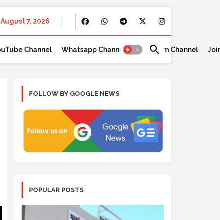
August 7, 2026
ouTube Channel
Whatsapp Channel
Telegram Channel
Joi
FOLLOW BY GOOGLE NEWS
POPULAR POSTS