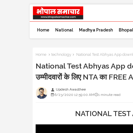
Home
National
Madhya Pradesh
Bhopa
Home
technology
National Test Abhyas App download
National Test Abhyas App dow
उम्मीदवारों के लिए NTA का FREE
Updesh Awasthee
person
6/23/2020 12:59:00 AM
1 minute read
NATIONAL TEST 