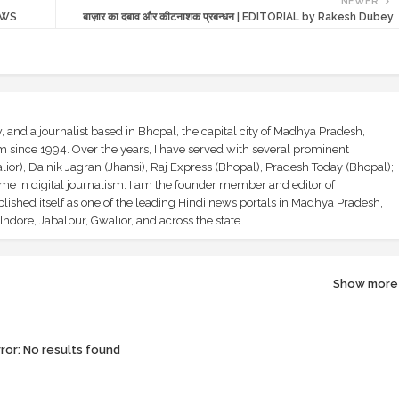
NEWER
NEWS
बाज़ार का दबाव और कीटनाशक प्रबन्धन | EDITORIAL by Rakesh Dubey
and a journalist based in Bhopal, the capital city of Madhya Pradesh,
sm since 1994. Over the years, I have served with several prominent
ior), Dainik Jagran (Jhansi), Raj Express (Bhopal), Pradesh Today (Bhopal);
ime in digital journalism. I am the founder member and editor of
shed itself as one of the leading Hindi news portals in Madhya Pradesh,
ndore, Jabalpur, Gwalior, and across the state.
Show more
ror:
No results found