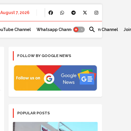
August 7, 2026
ouTube Channel
Whatsapp Channel
Telegram Channel
Joi
FOLLOW BY GOOGLE NEWS
POPULAR POSTS