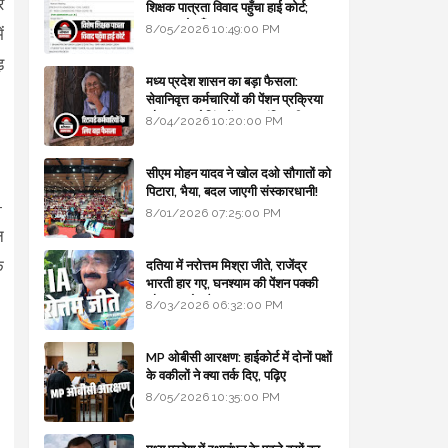
र
शिक्षक पात्रता विवाद पहुँचा हाई कोर्ट;
सरकार से माँगा जवाब
8/05/2026 10:49:00 PM
ं
़
मध्य प्रदेश शासन का बड़ा फैसला:
सेवानिवृत्त कर्मचारियों की पेंशन प्रक्रिया
और बजट कोडिंग में हुए क्रांतिकारी
8/04/2026 10:20:00 PM
बदलाव
सीएम मोहन यादव ने खोल दओ सौगातों को
पिटारा, भैया, बदल जाएगी संस्कारधानी!
-
8/01/2026 07:25:00 PM
न
क
दतिया में नरोत्तम मिश्रा जीते, राजेंद्र
भारती हार गए, घनश्याम की पेंशन पक्की
और आशुतोष बैक टू...
8/03/2026 06:32:00 PM
MP ओबीसी आरक्षण: हाईकोर्ट में दोनों पक्षों
के वकीलों ने क्या तर्क दिए, पढ़िए
8/05/2026 10:35:00 PM