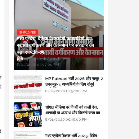
EMPLOYEE
मध्य प्रदेश: दैनिक वेतनभोगी कर्मचारियों के
स्थायी वर्गीकरण और वेतनमान पर सरकार का
बड़ा स्पष्टीकरण
Updesh Awasthee
8/01/2026 07:07:00 PM
े
MP Patwari भर्ती 2026 और समूह-2
उपसमूह-4 अभ्यर्थियों के लिए संपूर्ण
स
मार्गदर्शिका
8/04/2026 10:32:00 PM
सोशल मीडिया पर किसी को गाली देना,
आजादी या अपराध और कितनी सजा का
प्रावधान - free legal advice
8/01/2026 06:36:00 PM
द
मध्य प्रदेश शिक्षक भर्ती 2025: विशेष