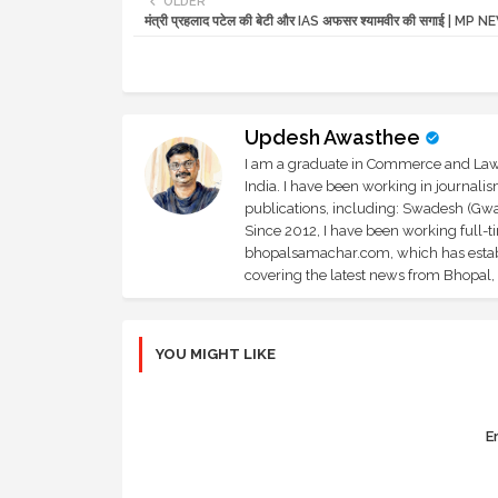
OLDER
मंत्री प्रहलाद पटेल की बेटी और IAS अफसर श्यामवीर की सगाई | MP 
Updesh Awasthee
I am a graduate in Commerce and Law, 
India. I have been working in journali
publications, including: Swadesh (Gwal
Since 2012, I have been working full-t
bhopalsamachar.com, which has establi
covering the latest news from Bhopal, I
YOU MIGHT LIKE
Er