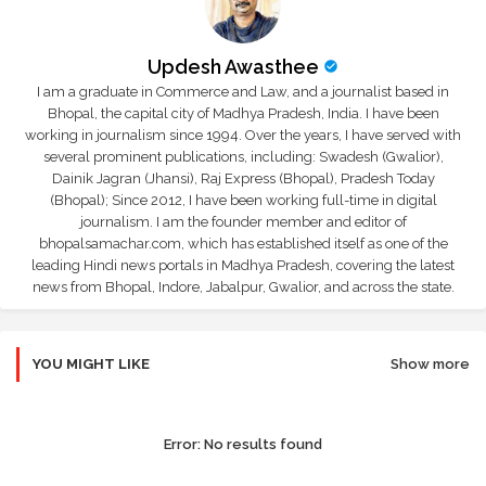
Updesh Awasthee
I am a graduate in Commerce and Law, and a journalist based in
Bhopal, the capital city of Madhya Pradesh, India. I have been
working in journalism since 1994. Over the years, I have served with
several prominent publications, including: Swadesh (Gwalior),
Dainik Jagran (Jhansi), Raj Express (Bhopal), Pradesh Today
(Bhopal); Since 2012, I have been working full-time in digital
journalism. I am the founder member and editor of
bhopalsamachar.com, which has established itself as one of the
leading Hindi news portals in Madhya Pradesh, covering the latest
news from Bhopal, Indore, Jabalpur, Gwalior, and across the state.
YOU MIGHT LIKE
Show more
Error:
No results found