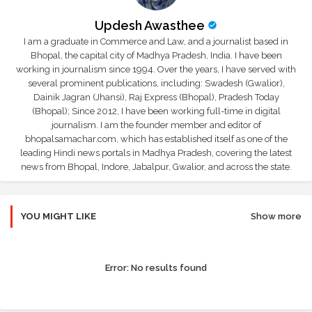
Updesh Awasthee
I am a graduate in Commerce and Law, and a journalist based in
Bhopal, the capital city of Madhya Pradesh, India. I have been
working in journalism since 1994. Over the years, I have served with
several prominent publications, including: Swadesh (Gwalior),
Dainik Jagran (Jhansi), Raj Express (Bhopal), Pradesh Today
(Bhopal); Since 2012, I have been working full-time in digital
journalism. I am the founder member and editor of
bhopalsamachar.com, which has established itself as one of the
leading Hindi news portals in Madhya Pradesh, covering the latest
news from Bhopal, Indore, Jabalpur, Gwalior, and across the state.
YOU MIGHT LIKE
Show more
Error:
No results found