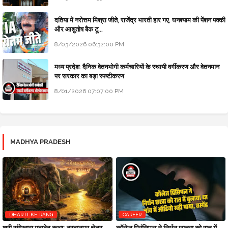
दतिया में नरोत्तम मिश्रा जीते, राजेंद्र भारती हार गए, घनश्याम की पेंशन पक्की
और आशुतोष बैक टू...
8/03/2026 06:32:00 PM
मध्य प्रदेश: दैनिक वेतनभोगी कर्मचारियों के स्थायी वर्गीकरण और वेतनमान
पर सरकार का बड़ा स्पष्टीकरण
8/01/2026 07:07:00 PM
MADHYA PRADESH
DHARTI-KE-RANG
CAREER
श्री संगेखारा महादेव कथा: बुरहानपुर क्षेत्र
कॉलेज प्रिंसिपल ने निर्धन छात्रा को रात में