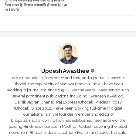
दुनिया की सबसे महंगी सब्जी कौन सी है जिस पर
tte
ats
टैक्स लगता है, किसान करोड़पति हो जाता है | GK
IN HINDI
r
app
Updesh Awasthee
I am a graduate in Commerce and Law, and a journalist based in
Bhopal, the capital city of Madhya Pradesh, India. I have been
working in journalism since 1994. Over the years, I have served with
several prominent publications, including: Swadesh (Gwalior),
Dainik Jagran (Jhansi), Raj Express (Bhopal), Pradesh Today
(Bhopal); Since 2012, I have been working full-time in digital
journalism. I am the founder member and editor of
bhopalsamachar.com, which has established itself as one of the
leading Hindi news portals in Madhya Pradesh, covering the latest
news from Bhopal, Indore, Jabalpur, Gwalior, and across the state.