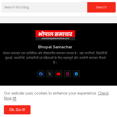
Bhopal Samachar
भोपाल समाचार एक प्रतिष्ठित और विश्वसनीय समाचार माध्यम है। यहां नागरिकों, विद्यार्थियों,
युवाओं, व्यापारियों, कर्मचारियों एवं महिलाओं के लिए महत्वपूर्ण और उपयोगी समाचार मिलते
हैं।
Home
About
Contact us
Privacy Policy
Our website uses cookies to enhance your experience.
Check
Now
Grievance
Disclaimer
sitemap
Ok, Go it!
All Right Reserved Copyright
BhopalSmachar.com