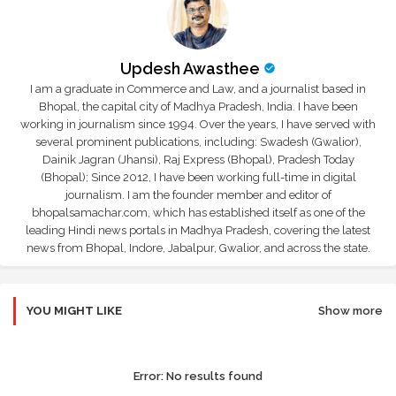
Updesh Awasthee
I am a graduate in Commerce and Law, and a journalist based in
Bhopal, the capital city of Madhya Pradesh, India. I have been
working in journalism since 1994. Over the years, I have served with
several prominent publications, including: Swadesh (Gwalior),
Dainik Jagran (Jhansi), Raj Express (Bhopal), Pradesh Today
(Bhopal); Since 2012, I have been working full-time in digital
journalism. I am the founder member and editor of
bhopalsamachar.com, which has established itself as one of the
leading Hindi news portals in Madhya Pradesh, covering the latest
news from Bhopal, Indore, Jabalpur, Gwalior, and across the state.
YOU MIGHT LIKE
Show more
Error:
No results found