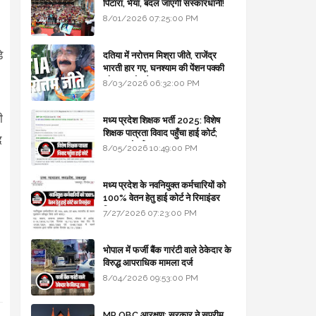
पिटारा, भैया, बदल जाएगी संस्कारधानी!
8/01/2026 07:25:00 PM
े
दतिया में नरोत्तम मिश्रा जीते, राजेंद्र
भारती हार गए, घनश्याम की पेंशन पक्की
और आशुतोष बैक टू...
8/03/2026 06:32:00 PM
ी
मध्य प्रदेश शिक्षक भर्ती 2025: विशेष
शिक्षक पात्रता विवाद पहुँचा हाई कोर्ट;
द
सरकार से माँगा जवाब
8/05/2026 10:49:00 PM
मध्य प्रदेश के नवनियुक्त कर्मचारियों को
100% वेतन हेतु हाई कोर्ट ने रिमाइंडर
लिखा
7/27/2026 07:23:00 PM
भोपाल में फर्जी बैंक गारंटी वाले ठेकेदार के
विरुद्ध आपराधिक मामला दर्ज
8/04/2026 09:53:00 PM
MP OBC आरक्षण: सरकार ने सुप्रीम