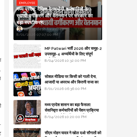
EMPLOYEE
मध्य प्रदेश: दैनिक वेतनभोगी कर्मचारियों के
स्थायी वर्गीकरण और वेतनमान पर सरकार का
बड़ा स्पष्टीकरण
Updesh Awasthee
8/01/2026 07:07:00 PM
MP Patwari भर्ती 2026 और समूह-2
उपसमूह-4 अभ्यर्थियों के लिए संपूर्ण
ा
मार्गदर्शिका
8/04/2026 10:32:00 PM
,
सोशल मीडिया पर किसी को गाली देना,
ा
आजादी या अपराध और कितनी सजा का
प्रावधान - free legal advice
8/01/2026 06:36:00 PM
मध्य प्रदेश शासन का बड़ा फैसला:
ी
सेवानिवृत्त कर्मचारियों की पेंशन प्रक्रिया
।
और बजट कोडिंग में हुए क्रांतिकारी
8/04/2026 10:20:00 PM
बदलाव
-
ट
सीएम मोहन यादव ने खोल दओ सौगातों को