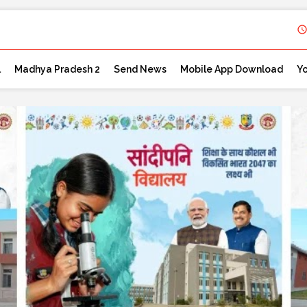
l
Madhya Pradesh 2
Send News
Mobile App Download
Y