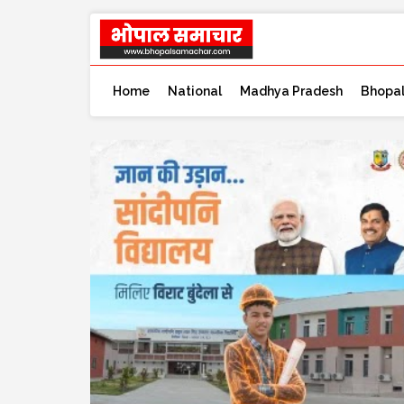
Home
National
Madhya Pradesh
Bhopa