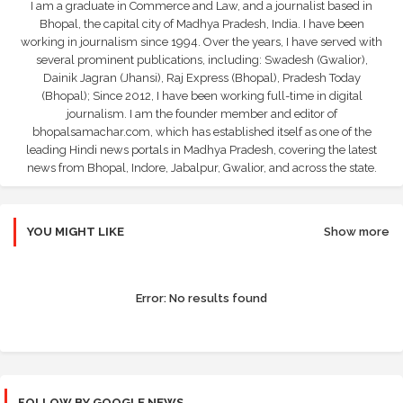
I am a graduate in Commerce and Law, and a journalist based in
Bhopal, the capital city of Madhya Pradesh, India. I have been
working in journalism since 1994. Over the years, I have served with
several prominent publications, including: Swadesh (Gwalior),
Dainik Jagran (Jhansi), Raj Express (Bhopal), Pradesh Today
(Bhopal); Since 2012, I have been working full-time in digital
journalism. I am the founder member and editor of
bhopalsamachar.com, which has established itself as one of the
leading Hindi news portals in Madhya Pradesh, covering the latest
news from Bhopal, Indore, Jabalpur, Gwalior, and across the state.
YOU MIGHT LIKE
Show more
Error:
No results found
FOLLOW BY GOOGLE NEWS