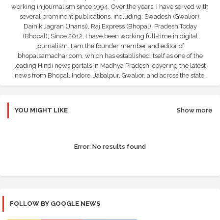
working in journalism since 1994. Over the years, I have served with
several prominent publications, including: Swadesh (Gwalior),
Dainik Jagran (Jhansi), Raj Express (Bhopal), Pradesh Today
(Bhopal); Since 2012, I have been working full-time in digital
journalism. I am the founder member and editor of
bhopalsamachar.com, which has established itself as one of the
leading Hindi news portals in Madhya Pradesh, covering the latest
news from Bhopal, Indore, Jabalpur, Gwalior, and across the state.
YOU MIGHT LIKE
Show more
Error:
No results found
FOLLOW BY GOOGLE NEWS