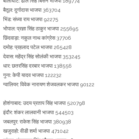
बालाघाट: ढाल सिंह बिसेन भाजपा 189774
बैतूल: दुर्गादास भाजपा 363704
भिंड: संध्या राय भाजपा 92275
भोपाल: प्रज्ञा सिंह ठाकुर भाजपा 255695
छिंदवाड़ा: नकुल नाथ कांग्रेस 37706
दमोह: प्रहलाद पटेल भाजपा 265428
देवास: महेंद्र सिंह सोलंकी भाजपा 353245
धार: छतरसिंह दरबार भाजपा 138556
गुना: केपी यादव भाजपा 122232
ग्वालियर: विवेक नारायण शेजवलकर भाजपा 90122
होशंगाबाद: उदय प्रताप सिंह भाजपा 520798
इंदौर: शंकर लालवानी भाजपा 544503
जबलपुर: राकेश सिंह भाजपा 380938
खजुराहो: वीडी शर्मा भाजपा 471042