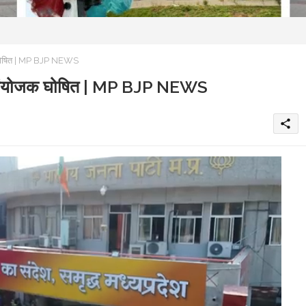
क घोषित | MP BJP NEWS
ला संयोजक घोषित | MP BJP NEWS
share