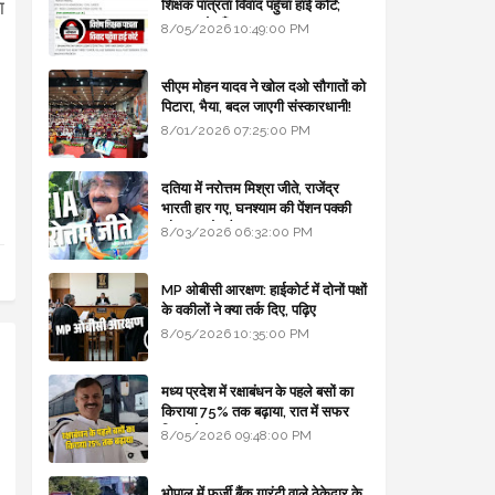
शिक्षक पात्रता विवाद पहुँचा हाई कोर्ट;
ा
सरकार से माँगा जवाब
8/05/2026 10:49:00 PM
सीएम मोहन यादव ने खोल दओ सौगातों को
पिटारा, भैया, बदल जाएगी संस्कारधानी!
8/01/2026 07:25:00 PM
दतिया में नरोत्तम मिश्रा जीते, राजेंद्र
भारती हार गए, घनश्याम की पेंशन पक्की
और आशुतोष बैक टू...
8/03/2026 06:32:00 PM
MP ओबीसी आरक्षण: हाईकोर्ट में दोनों पक्षों
के वकीलों ने क्या तर्क दिए, पढ़िए
8/05/2026 10:35:00 PM
मध्य प्रदेश में रक्षाबंधन के पहले बसों का
किराया 75% तक बढ़ाया, रात में सफर
किया तो 10% एक्स्ट्रा
8/05/2026 09:48:00 PM
भोपाल में फर्जी बैंक गारंटी वाले ठेकेदार के