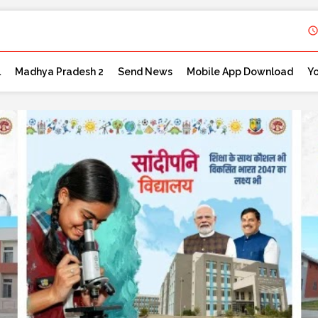
l
Madhya Pradesh 2
Send News
Mobile App Download
Y