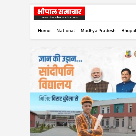
Home
National
Madhya Pradesh
Bhopa