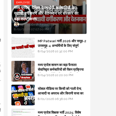
EMPLOYEE
मध्य प्रदेश: दैनिक वेतनभोगी कर्मचारियों के
स्थायी वर्गीकरण और वेतनमान पर सरकार का
बड़ा स्पष्टीकरण
Updesh Awasthee
8/01/2026 07:07:00 PM
े
MP Patwari भर्ती 2026 और समूह-2
उपसमूह-4 अभ्यर्थियों के लिए संपूर्ण
मार्गदर्शिका
8/04/2026 10:32:00 PM
,
मध्य प्रदेश शासन का बड़ा फैसला:
सेवानिवृत्त कर्मचारियों की पेंशन प्रक्रिया
क
और बजट कोडिंग में हुए क्रांतिकारी
8/04/2026 10:20:00 PM
,
बदलाव
सोशल मीडिया पर किसी को गाली देना,
आजादी या अपराध और कितनी सजा का
प्रावधान - free legal advice
8/01/2026 06:36:00 PM
,
ी
मध्य प्रदेश शिक्षक भर्ती 2025: विशेष