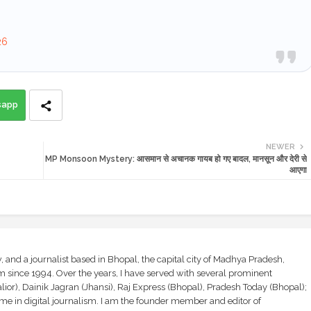
26
sapp
NEWER
MP Monsoon Mystery: आसमान से अचानक गायब हो गए बादल, मानसून और देरी से
आएगा
and a journalist based in Bhopal, the capital city of Madhya Pradesh,
sm since 1994. Over the years, I have served with several prominent
ior), Dainik Jagran (Jhansi), Raj Express (Bhopal), Pradesh Today (Bhopal);
ime in digital journalism. I am the founder member and editor of