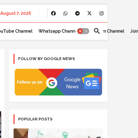
August 7, 2026
ouTube Channel
Whatsapp Channel
Telegram Channel
Joi
FOLLOW BY GOOGLE NEWS
POPULAR POSTS