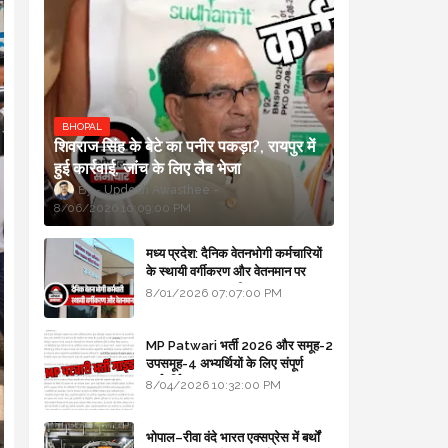
BHOPAL
शिवराज सिंह के बेटे का पनीर पकड़ा?, रायपुर में
हुई कार्रवाई, जांच के लिए लैब भेजा
Updesh Awasthee
8/06/2026 10:09:00 PM
मध्य प्रदेश: दैनिक वेतनभोगी कर्मचारियों
के स्थायी वर्गीकरण और वेतनमान पर
सरकार का बड़ा स्पष्टीकरण
8/01/2026 07:07:00 PM
MP Patwari भर्ती 2026 और समूह-2
उपसमूह-4 अभ्यर्थियों के लिए संपूर्ण
मार्गदर्शिका
8/04/2026 10:32:00 PM
भोपाल–रीवा वंदे भारत एक्सप्रेस में बर्थों