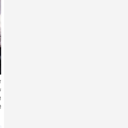
र
क
ी
ी