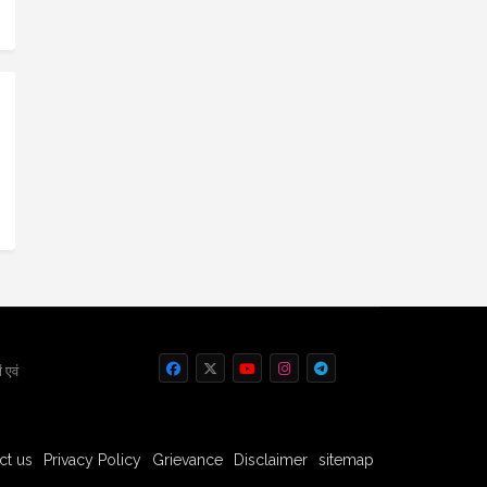
 एवं
ct us
Privacy Policy
Grievance
Disclaimer
sitemap