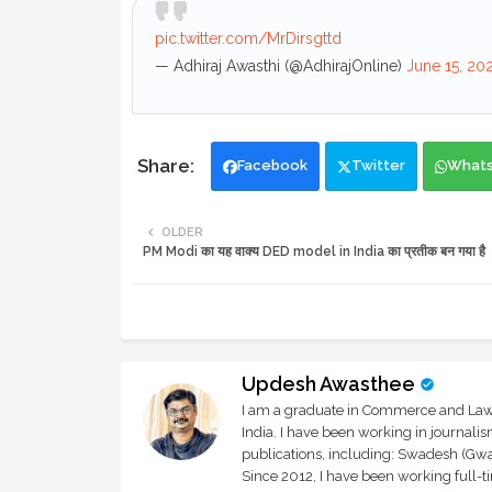
pic.twitter.com/MrDirsgttd
— Adhiraj Awasthi (@AdhirajOnline)
June 15, 20
Facebook
Twitter
What
OLDER
PM Modi का यह वाक्य DED model in India का प्रतीक बन गया है
Updesh Awasthee
I am a graduate in Commerce and Law, 
India. I have been working in journali
publications, including: Swadesh (Gwal
Since 2012, I have been working full-t