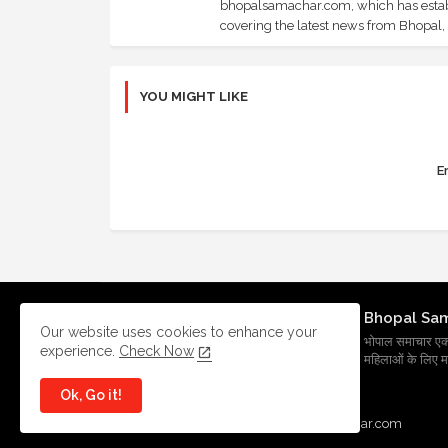
bhopalsamachar.com, which has establi
covering the latest news from Bhopal, I
YOU MIGHT LIKE
Er
Bhopal Sa
Our website uses cookies to enhance your
भोपाल समाचार एक प्र
experience.
Check Now
महिलाओं के लिए मह
Ok, Go it!
All Right Reserved Copyright
BhopalSmachar.com