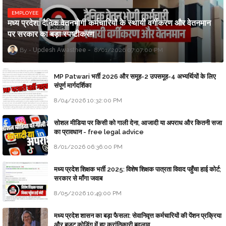
EMPLOYEE
मध्य प्रदेश: दैनिक वेतनभोगी कर्मचारियों के स्थायी वर्गीकरण और वेतनमान
पर सरकार का बड़ा स्पष्टीकरण
Updesh Awasthee
8/01/2026 07:07:00 PM
MP Patwari भर्ती 2026 और समूह-2 उपसमूह-4 अभ्यर्थियों के लिए
संपूर्ण मार्गदर्शिका
8/04/2026 10:32:00 PM
सोशल मीडिया पर किसी को गाली देना, आजादी या अपराध और कितनी सजा
का प्रावधान - free legal advice
8/01/2026 06:36:00 PM
मध्य प्रदेश शिक्षक भर्ती 2025: विशेष शिक्षक पात्रता विवाद पहुँचा हाई कोर्ट;
सरकार से माँगा जवाब
8/05/2026 10:49:00 PM
मध्य प्रदेश शासन का बड़ा फैसला: सेवानिवृत्त कर्मचारियों की पेंशन प्रक्रिया
और बजट कोडिंग में हुए क्रांतिकारी बदलाव