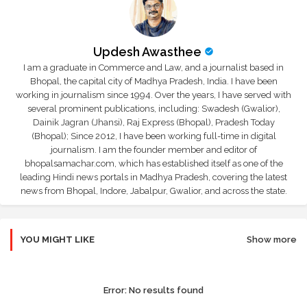
Updesh Awasthee
I am a graduate in Commerce and Law, and a journalist based in
Bhopal, the capital city of Madhya Pradesh, India. I have been
working in journalism since 1994. Over the years, I have served with
several prominent publications, including: Swadesh (Gwalior),
Dainik Jagran (Jhansi), Raj Express (Bhopal), Pradesh Today
(Bhopal); Since 2012, I have been working full-time in digital
journalism. I am the founder member and editor of
bhopalsamachar.com, which has established itself as one of the
leading Hindi news portals in Madhya Pradesh, covering the latest
news from Bhopal, Indore, Jabalpur, Gwalior, and across the state.
YOU MIGHT LIKE
Show more
Error:
No results found