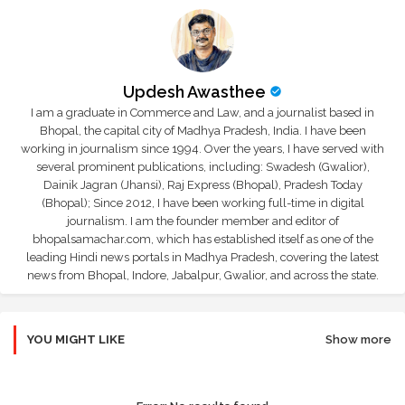
Updesh Awasthee
I am a graduate in Commerce and Law, and a journalist based in
Bhopal, the capital city of Madhya Pradesh, India. I have been
working in journalism since 1994. Over the years, I have served with
several prominent publications, including: Swadesh (Gwalior),
Dainik Jagran (Jhansi), Raj Express (Bhopal), Pradesh Today
(Bhopal); Since 2012, I have been working full-time in digital
journalism. I am the founder member and editor of
bhopalsamachar.com, which has established itself as one of the
leading Hindi news portals in Madhya Pradesh, covering the latest
news from Bhopal, Indore, Jabalpur, Gwalior, and across the state.
YOU MIGHT LIKE
Show more