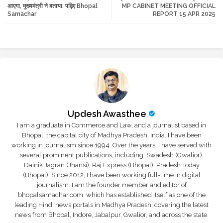
आएगा, मुख्यमंत्री ने बताया, पढ़िए Bhopal
MP CABINET MEETING OFFICIAL
Samachar
REPORT 15 APR 2025
r
app
Updesh Awasthee
I am a graduate in Commerce and Law, and a journalist based in
Bhopal, the capital city of Madhya Pradesh, India. I have been
working in journalism since 1994. Over the years, I have served with
several prominent publications, including: Swadesh (Gwalior),
Dainik Jagran (Jhansi), Raj Express (Bhopal), Pradesh Today
(Bhopal); Since 2012, I have been working full-time in digital
journalism. I am the founder member and editor of
bhopalsamachar.com, which has established itself as one of the
leading Hindi news portals in Madhya Pradesh, covering the latest
news from Bhopal, Indore, Jabalpur, Gwalior, and across the state.