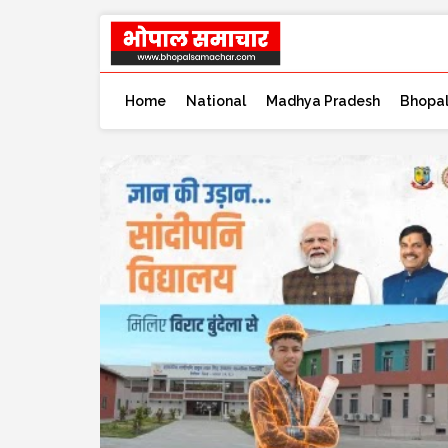
Home
National
Madhya Pradesh
Bhopa