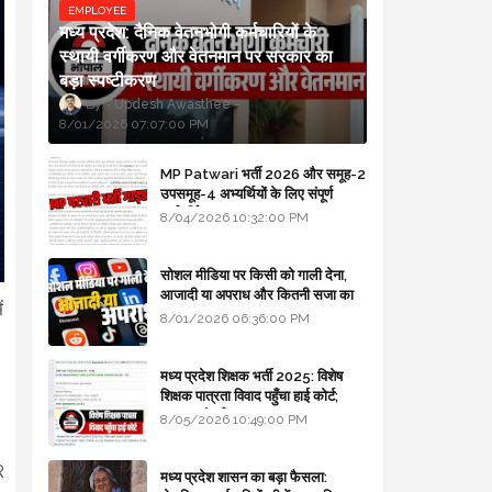
EMPLOYEE
मध्य प्रदेश: दैनिक वेतनभोगी कर्मचारियों के
स्थायी वर्गीकरण और वेतनमान पर सरकार का
बड़ा स्पष्टीकरण
Updesh Awasthee
8/01/2026 07:07:00 PM
MP Patwari भर्ती 2026 और समूह-2
उपसमूह-4 अभ्यर्थियों के लिए संपूर्ण
मार्गदर्शिका
8/04/2026 10:32:00 PM
सोशल मीडिया पर किसी को गाली देना,
आजादी या अपराध और कितनी सजा का
ं
प्रावधान - free legal advice
8/01/2026 06:36:00 PM
मध्य प्रदेश शिक्षक भर्ती 2025: विशेष
शिक्षक पात्रता विवाद पहुँचा हाई कोर्ट;
सरकार से माँगा जवाब
8/05/2026 10:49:00 PM
R
मध्य प्रदेश शासन का बड़ा फैसला: