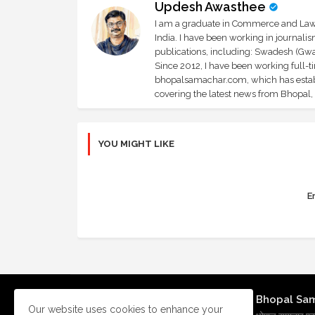
Updesh Awasthee
I am a graduate in Commerce and Law, 
India. I have been working in journali
publications, including: Swadesh (Gwal
Since 2012, I have been working full-t
bhopalsamachar.com, which has establi
covering the latest news from Bhopal, I
YOU MIGHT LIKE
Er
Bhopal Sa
Our website uses cookies to enhance your