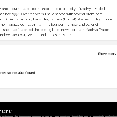
and a journalist based in Bhopal, the capital city of Madhya Pradesh,
sm since 1994. Over the years, I have served with several prominent
ior), Dainik Jagran (Jhansi), Raj Express (Bhopal), Pradesh Today (Bhopal);
ime in digital journalism. I am the founder member and editor of
shed itself as one of the leading Hindi news portals in Madhya Pradesh,
ndore, Jabalpur, Gwalior, and across the state.
Show more
ror:
No results found
machar