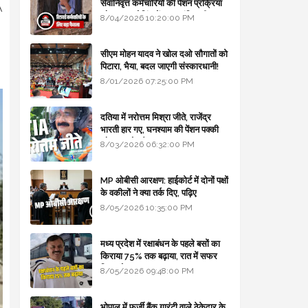
सेवानिवृत्त कर्मचारियों की पेंशन प्रक्रिया
A
और बजट कोडिंग में हुए क्रांतिकारी
8/04/2026 10:20:00 PM
बदलाव
सीएम मोहन यादव ने खोल दओ सौगातों को
पिटारा, भैया, बदल जाएगी संस्कारधानी!
8/01/2026 07:25:00 PM
दतिया में नरोत्तम मिश्रा जीते, राजेंद्र
भारती हार गए, घनश्याम की पेंशन पक्की
और आशुतोष बैक टू...
8/03/2026 06:32:00 PM
MP ओबीसी आरक्षण: हाईकोर्ट में दोनों पक्षों
के वकीलों ने क्या तर्क दिए, पढ़िए
8/05/2026 10:35:00 PM
मध्य प्रदेश में रक्षाबंधन के पहले बसों का
किराया 75% तक बढ़ाया, रात में सफर
किया तो 10% एक्स्ट्रा
8/05/2026 09:48:00 PM
भोपाल में फर्जी बैंक गारंटी वाले ठेकेदार के