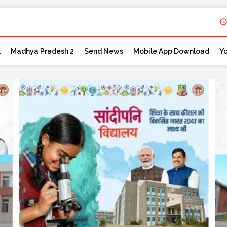
l
Madhya Pradesh 2
Send News
Mobile App Download
Y