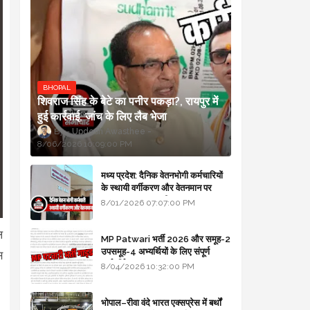
BHOPAL
शिवराज सिंह के बेटे का पनीर पकड़ा?, रायपुर में
हुई कार्रवाई, जांच के लिए लैब भेजा
Updesh Awasthee
8/06/2026 10:09:00 PM
मध्य प्रदेश: दैनिक वेतनभोगी कर्मचारियों
के स्थायी वर्गीकरण और वेतनमान पर
सरकार का बड़ा स्पष्टीकरण
8/01/2026 07:07:00 PM
ल
MP Patwari भर्ती 2026 और समूह-2
उपसमूह-4 अभ्यर्थियों के लिए संपूर्ण
स
मार्गदर्शिका
8/04/2026 10:32:00 PM
भोपाल–रीवा वंदे भारत एक्सप्रेस में बर्थों