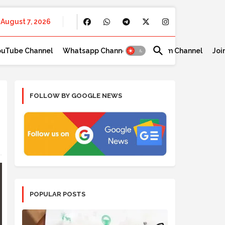
August 7, 2026
ouTube Channel
Whatsapp Channel
Telegram Channel
Joi
FOLLOW BY GOOGLE NEWS
POPULAR POSTS