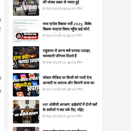
की संख्या डबल से ज्यादा हुई
8/06/2026 09:14:00 PM
े
मध्य प्रदेश शिक्षक भर्ती 2025: विशेष
ट
शिक्षक पात्रता विवाद पहुँचा हाई कोर्ट;
सरकार से माँगा जवाब
8/05/2026 10:49:00 PM
राहुकाल से डरना क्यों फायदा उठाइए,
चमत्कारी परिणाम मिलते हैं
8/06/2026 10:39:00 PM
य
सोशल मीडिया पर किसी को गाली देना,
आजादी या अपराध और कितनी सजा का
प्रावधान - free legal advice
8/01/2026 06:36:00 PM
त
MP ओबीसी आरक्षण: हाईकोर्ट में दोनों पक्षों
के वकीलों ने क्या तर्क दिए, पढ़िए
8/05/2026 10:35:00 PM