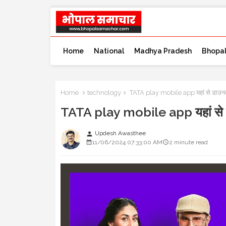
Home
National
Madhya Pradesh
Bhopa
Home
technology
TATA play mobile app यहां से डाउनलोड 
TATA play mobile app यहां से डाउ
Updesh Awasthee
person
11/06/2024 07:33:00 AM
2 minute read