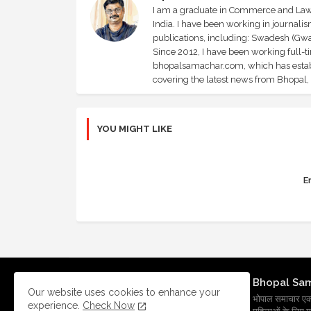
I am a graduate in Commerce and Law, 
India. I have been working in journali
publications, including: Swadesh (Gwal
Since 2012, I have been working full-t
bhopalsamachar.com, which has establi
covering the latest news from Bhopal, I
YOU MIGHT LIKE
Er
Bhopal Sa
Our website uses cookies to enhance your
भोपाल समाचार एक प्र
experience.
Check Now