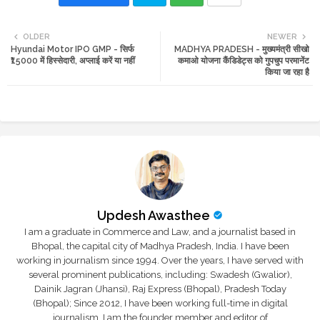
Twi
Wh
OLDER
NEWER
Hyundai Motor IPO GMP - सिर्फ
MADHYA PRADESH - मुख्यमंत्री सीखो
tte
ats
₹15000 में हिस्सेदारी, अप्लाई करें या नहीं
कमाओ योजना कैंडिडेट्स को गुपचुप परमानेंट
किया जा रहा है
r
app
Updesh Awasthee
I am a graduate in Commerce and Law, and a journalist based in
Bhopal, the capital city of Madhya Pradesh, India. I have been
working in journalism since 1994. Over the years, I have served with
several prominent publications, including: Swadesh (Gwalior),
Dainik Jagran (Jhansi), Raj Express (Bhopal), Pradesh Today
(Bhopal); Since 2012, I have been working full-time in digital
journalism. I am the founder member and editor of