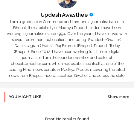
Updesh Awasthee
I am a graduate in Commerce and Law, and a journalist based in
Bhopal, the capital city of Madhya Pradesh, India. I have been
working in journalism since 1994. Over the years, I have served with
several prominent publications, including: Swadesh (Gwalior),
Dainik Jagran (Jhansi), Raj Express (Bhopal), Pradesh Today
(Bhopal); Since 2012, I have been working full-time in digital
journalism. I am the founder member and editor of
bhopalsamachar.com, which has established itself as one of the
leading Hindi news portals in Madhya Pradesh, covering the latest
news from Bhopal, Indore, Jabalpur, Gwalior, and across the state.
YOU MIGHT LIKE
Show more
Error:
No results found