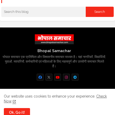
Bhopal Samachar
भोपाल समाचार एक प्रतिष्ठित और विश्वसनीय समाचार माध्यम है। यहां नागरिकों, विद्यार्थियों,
युवाओं, व्यापारियों, कर्मचारियों एवं महिलाओं के लिए महत्वपूर्ण और उपयोगी समाचार मिलते
हैं।
Home
About
Contact us
Privacy Policy
Our website uses cookies to enhance your experience.
Check
Now
Grievance
Disclaimer
sitemap
Ok, Go it!
All Right Reserved Copyright
BhopalSmachar.com