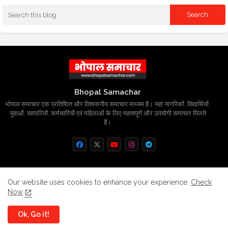
Bhopal Samachar
भोपाल समाचार एक प्रतिष्ठित और विश्वसनीय समाचार माध्यम है। यहां नागरिकों, विद्यार्थियों,
युवाओं, व्यापारियों, कर्मचारियों एवं महिलाओं के लिए महत्वपूर्ण और उपयोगी समाचार मिलते
हैं।
Home
About
Contact us
Privacy Policy
Our website uses cookies to enhance your experience.
Check
Now
Grievance
Disclaimer
sitemap
Ok, Go it!
All Right Reserved Copyright
BhopalSmachar.com