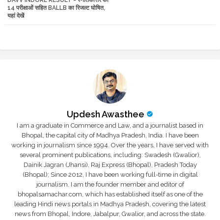
tte
ats
14 परीक्षाओं सहित BALLB का रिजल्ट घोषित,
यहां देखें
r
app
Updesh Awasthee
I am a graduate in Commerce and Law, and a journalist based in
Bhopal, the capital city of Madhya Pradesh, India. I have been
working in journalism since 1994. Over the years, I have served with
several prominent publications, including: Swadesh (Gwalior),
Dainik Jagran (Jhansi), Raj Express (Bhopal), Pradesh Today
(Bhopal); Since 2012, I have been working full-time in digital
journalism. I am the founder member and editor of
bhopalsamachar.com, which has established itself as one of the
leading Hindi news portals in Madhya Pradesh, covering the latest
news from Bhopal, Indore, Jabalpur, Gwalior, and across the state.