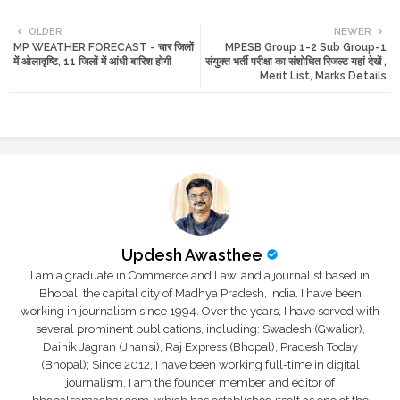
Twi
Wh
OLDER
NEWER
MP WEATHER FORECAST - चार जिलों
MPESB Group 1-2 Sub Group-1
tte
ats
में ओलावृष्टि, 11 जिलों में आंधी बारिश होगी
संयुक्त भर्ती परीक्षा का संशोधित रिजल्ट यहां देखें ,
Merit List, Marks Details
r
app
Updesh Awasthee
I am a graduate in Commerce and Law, and a journalist based in
Bhopal, the capital city of Madhya Pradesh, India. I have been
working in journalism since 1994. Over the years, I have served with
several prominent publications, including: Swadesh (Gwalior),
Dainik Jagran (Jhansi), Raj Express (Bhopal), Pradesh Today
(Bhopal); Since 2012, I have been working full-time in digital
journalism. I am the founder member and editor of