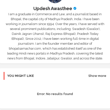
Updesh Awasthee
I am a graduate in Commerce and Law, and a journalist based in
Bhopal, the capital city of Madhya Pradesh, India. I have been
working in journalism since 1994. Over the years, I have served with
several prominent publications, including: Swadesh (Gwalior),
Dainik Jagran (Jhansi), Raj Express (Bhopal), Pradesh Today
(Bhopal); Since 2012, I have been working full-time in digital
journalism. I am the founder member and editor of
bhopalsamachar.com, which has established itself as one of the
leading Hindi news portals in Madhya Pradesh, covering the latest
news from Bhopal, Indore, Jabalpur, Gwalior, and across the state.
YOU MIGHT LIKE
Show more
Error:
No results found