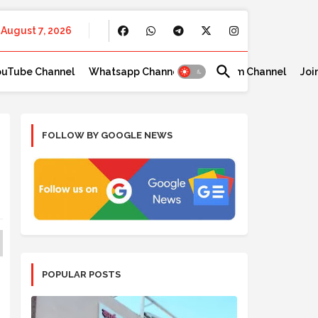
August 7, 2026
ouTube Channel
Whatsapp Channel
Telegram Channel
Joi
FOLLOW BY GOOGLE NEWS
POPULAR POSTS