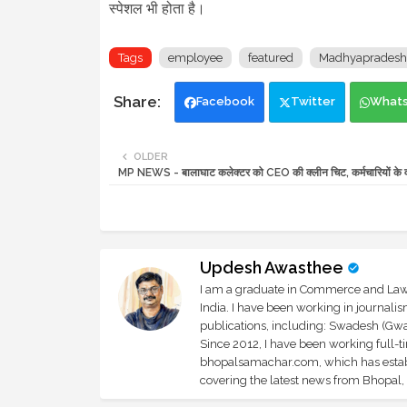
स्पेशल भी होता है।
Tags
employee
featured
Madhyapradesh
Facebook
Twitter
What
OLDER
MP NEWS - बालाघाट कलेक्टर को CEO की क्लीन चिट, कर्मचारियों के वो
Updesh Awasthee
I am a graduate in Commerce and Law, 
India. I have been working in journali
publications, including: Swadesh (Gwal
Since 2012, I have been working full-t
bhopalsamachar.com, which has establi
covering the latest news from Bhopal, I