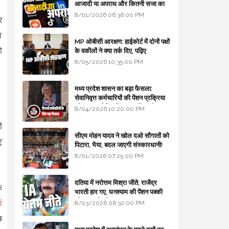
आजादी या अपराध और कितनी सजा का
प्रावधान - free legal advice
8/01/2026 06:36:00 PM
र
ा
MP ओबीसी आरक्षण: हाईकोर्ट में दोनों पक्षों
ो
के वकीलों ने क्या तर्क दिए, पढ़िए
8/05/2026 10:35:00 PM
मध्य प्रदेश शासन का बड़ा फैसला:
सेवानिवृत्त कर्मचारियों की पेंशन प्रक्रिया
और बजट कोडिंग में हुए क्रांतिकारी
8/04/2026 10:20:00 PM
बदलाव
ी
सीएम मोहन यादव ने खोल दओ सौगातों को
ए
पिटारा, भैया, बदल जाएगी संस्कारधानी!
8/01/2026 07:25:00 PM
दतिया में नरोत्तम मिश्रा जीते, राजेंद्र
े
भारती हार गए, घनश्याम की पेंशन पक्की
और आशुतोष बैक टू...
ं
8/03/2026 06:32:00 PM
छ