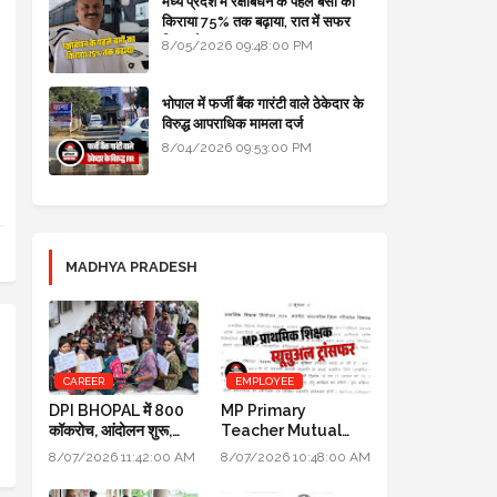
मध्य प्रदेश में रक्षाबंधन के पहले बसों का
किराया 75% तक बढ़ाया, रात में सफर
किया तो 10% एक्स्ट्रा
8/05/2026 09:48:00 PM
भोपाल में फर्जी बैंक गारंटी वाले ठेकेदार के
विरुद्ध आपराधिक मामला दर्ज
8/04/2026 09:53:00 PM
MADHYA PRADESH
CAREER
EMPLOYEE
DPI BHOPAL में 800
MP Primary
कॉकरोच, आंदोलन शुरू,
Teacher Mutual
मंत्री उदय प्रताप सिंह के
Transfer 2026: DPI
8/07/2026 11:42:00 AM
8/07/2026 10:48:00 AM
घर भी जाएंगे
ने जारी किए निर्देश