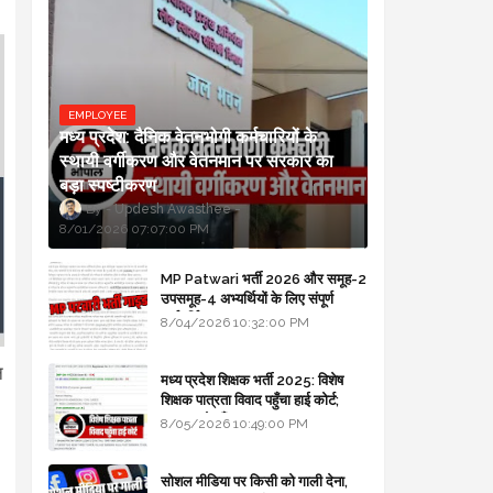
EMPLOYEE
मध्य प्रदेश: दैनिक वेतनभोगी कर्मचारियों के
स्थायी वर्गीकरण और वेतनमान पर सरकार का
बड़ा स्पष्टीकरण
Updesh Awasthee
8/01/2026 07:07:00 PM
MP Patwari भर्ती 2026 और समूह-2
उपसमूह-4 अभ्यर्थियों के लिए संपूर्ण
मार्गदर्शिका
8/04/2026 10:32:00 PM
न
मध्य प्रदेश शिक्षक भर्ती 2025: विशेष
शिक्षक पात्रता विवाद पहुँचा हाई कोर्ट;
सरकार से माँगा जवाब
8/05/2026 10:49:00 PM
सोशल मीडिया पर किसी को गाली देना,