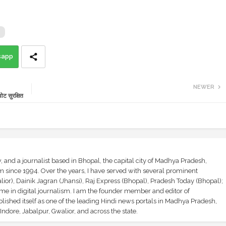
sapp
NEWER
ट सुरक्षित
and a journalist based in Bhopal, the capital city of Madhya Pradesh,
sm since 1994. Over the years, I have served with several prominent
ior), Dainik Jagran (Jhansi), Raj Express (Bhopal), Pradesh Today (Bhopal);
ime in digital journalism. I am the founder member and editor of
shed itself as one of the leading Hindi news portals in Madhya Pradesh,
ndore, Jabalpur, Gwalior, and across the state.