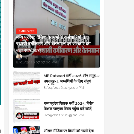
EMPLOYEE
मध्य प्रदेश: दैनिक वेतनभोगी कर्मचारियों के
स्थायी वर्गीकरण और वेतनमान पर सरकार का
बड़ा स्पष्टीकरण
Updesh Awasthee
8/01/2026 07:07:00 PM
MP Patwari भर्ती 2026 और समूह-2
उपसमूह-4 अभ्यर्थियों के लिए संपूर्ण
मार्गदर्शिका
8/04/2026 10:32:00 PM
मध्य प्रदेश शिक्षक भर्ती 2025: विशेष
शिक्षक पात्रता विवाद पहुँचा हाई कोर्ट;
सरकार से माँगा जवाब
8/05/2026 10:49:00 PM
ा
सोशल मीडिया पर किसी को गाली देना,