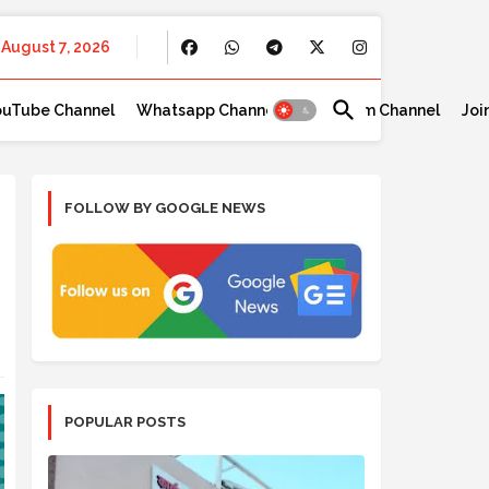
August 7, 2026
ouTube Channel
Whatsapp Channel
Telegram Channel
Joi
FOLLOW BY GOOGLE NEWS
POPULAR POSTS