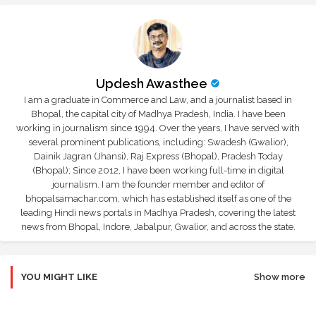
Updesh Awasthee
I am a graduate in Commerce and Law, and a journalist based in
Bhopal, the capital city of Madhya Pradesh, India. I have been
working in journalism since 1994. Over the years, I have served with
several prominent publications, including: Swadesh (Gwalior),
Dainik Jagran (Jhansi), Raj Express (Bhopal), Pradesh Today
(Bhopal); Since 2012, I have been working full-time in digital
journalism. I am the founder member and editor of
bhopalsamachar.com, which has established itself as one of the
leading Hindi news portals in Madhya Pradesh, covering the latest
news from Bhopal, Indore, Jabalpur, Gwalior, and across the state.
YOU MIGHT LIKE
Show more