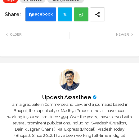
Facebook
Twi
Wh
OLDER
NEWER
tte
ats
r
app
Updesh Awasthee
I am a graduate in Commerce and Law, and a journalist based in
Bhopal, the capital city of Madhya Pradesh, India. I have been
working in journalism since 1994. Over the years, I have served with
several prominent publications, including: Swadesh (Gwalior),
Dainik Jagran (Jhansi), Raj Express (Bhopal), Pradesh Today
(Bhopal); Since 2012, I have been working full-time in digital