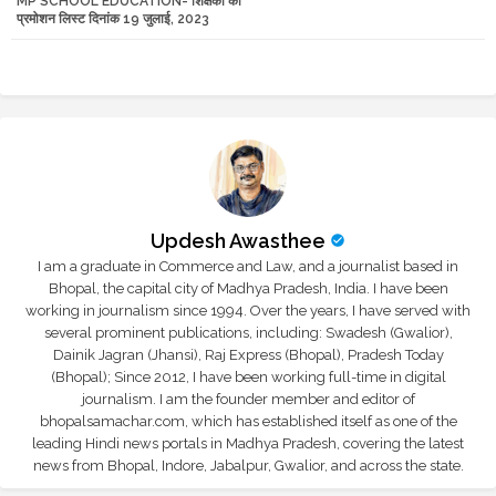
MP SCHOOL EDUCATION- शिक्षकों की
tte
ats
प्रमोशन लिस्ट दिनांक 19 जुलाई, 2023
r
app
Updesh Awasthee
I am a graduate in Commerce and Law, and a journalist based in
Bhopal, the capital city of Madhya Pradesh, India. I have been
working in journalism since 1994. Over the years, I have served with
several prominent publications, including: Swadesh (Gwalior),
Dainik Jagran (Jhansi), Raj Express (Bhopal), Pradesh Today
(Bhopal); Since 2012, I have been working full-time in digital
journalism. I am the founder member and editor of
bhopalsamachar.com, which has established itself as one of the
leading Hindi news portals in Madhya Pradesh, covering the latest
news from Bhopal, Indore, Jabalpur, Gwalior, and across the state.