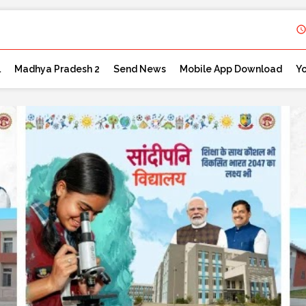
l
Madhya Pradesh 2
Send News
Mobile App Download
Y