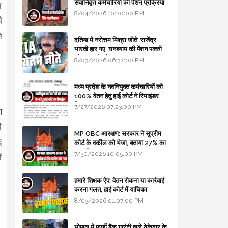
सेवानिवृत्त कर्मचारियों की पेंशन प्रक्रिया
म
और बजट कोडिंग में हुए क्रांतिकारी
8/04/2026 10:20:00 PM
ं
बदलाव
े
दतिया में नरोत्तम मिश्रा जीते, राजेंद्र
भारती हार गए, घनश्याम की पेंशन पक्की
और आशुतोष बैक टू...
8/03/2026 06:32:00 PM
मध्य प्रदेश के नवनियुक्त कर्मचारियों को
100% वेतन हेतु हाई कोर्ट ने रिमाइंडर
लिखा
7/27/2026 07:23:00 PM
ण
ी
MP OBC आरक्षण: सरकार ने सुप्रीम
द
कोर्ट के वकील को भेजा, बताया 27% का
कानूनी आधार
7/30/2026 10:05:00 PM
ं
हमारे शिक्षक ऐप: वेतन रोकना या कार्रवाई
करना गलत, हाई कोर्ट में याचिका
8/03/2026 01:07:00 PM
भोपाल में फर्जी बैंक गारंटी वाले ठेकेदार के