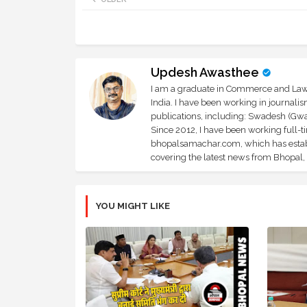
Updesh Awasthee
I am a graduate in Commerce and Law, 
India. I have been working in journali
publications, including: Swadesh (Gwal
Since 2012, I have been working full-t
bhopalsamachar.com, which has establi
covering the latest news from Bhopal, I
YOU MIGHT LIKE