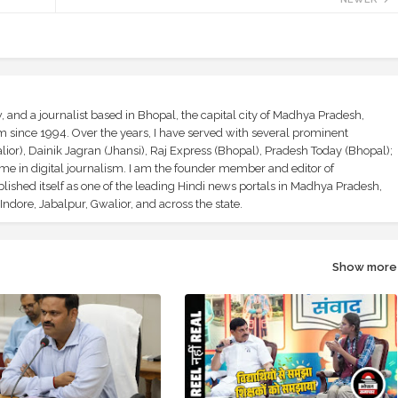
and a journalist based in Bhopal, the capital city of Madhya Pradesh,
sm since 1994. Over the years, I have served with several prominent
ior), Dainik Jagran (Jhansi), Raj Express (Bhopal), Pradesh Today (Bhopal);
ime in digital journalism. I am the founder member and editor of
shed itself as one of the leading Hindi news portals in Madhya Pradesh,
ndore, Jabalpur, Gwalior, and across the state.
Show more