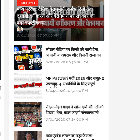
EMPLOYEE
मध्य प्रदेश: दैनिक वेतनभोगी कर्मचारियों के
स्थायी वर्गीकरण और वेतनमान पर सरकार का
बड़ा स्पष्टीकरण
Updesh Awasthee
8/01/2026 07:07:00 PM
सोशल मीडिया पर किसी को गाली देना,
आजादी या अपराध और कितनी सजा का
प्रावधान - free legal advice
8/01/2026 06:36:00 PM
MP Patwari भर्ती 2026 और समूह-2
उपसमूह-4 अभ्यर्थियों के लिए संपूर्ण
े
मार्गदर्शिका
8/04/2026 10:32:00 PM
ब
सीएम मोहन यादव ने खोल दओ सौगातों को
पिटारा, भैया, बदल जाएगी संस्कारधानी!
8/01/2026 07:25:00 PM
स
मध्य प्रदेश शासन का बड़ा फैसला: