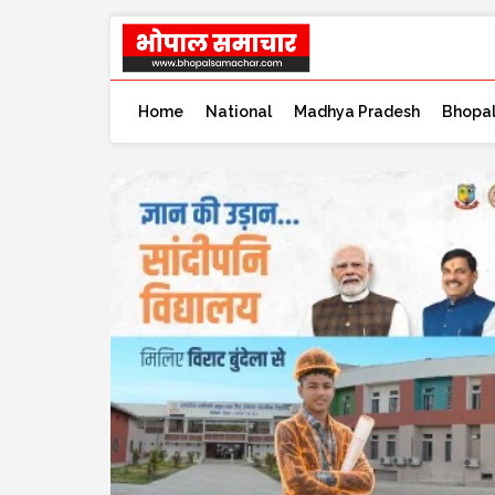
Home
National
Madhya Pradesh
Bhopa