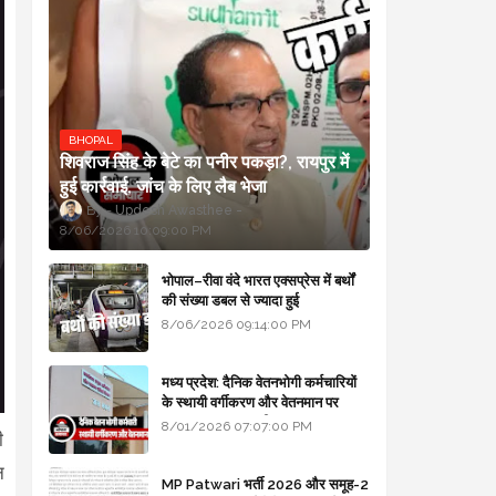
BHOPAL
शिवराज सिंह के बेटे का पनीर पकड़ा?, रायपुर में
हुई कार्रवाई, जांच के लिए लैब भेजा
Updesh Awasthee
8/06/2026 10:09:00 PM
भोपाल–रीवा वंदे भारत एक्सप्रेस में बर्थों
की संख्या डबल से ज्यादा हुई
8/06/2026 09:14:00 PM
मध्य प्रदेश: दैनिक वेतनभोगी कर्मचारियों
के स्थायी वर्गीकरण और वेतनमान पर
सरकार का बड़ा स्पष्टीकरण
8/01/2026 07:07:00 PM
ी
न
MP Patwari भर्ती 2026 और समूह-2