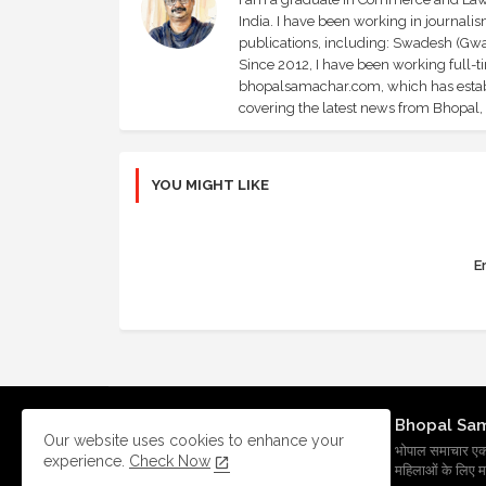
India. I have been working in journali
publications, including: Swadesh (Gwal
Since 2012, I have been working full-t
bhopalsamachar.com, which has establi
covering the latest news from Bhopal, I
YOU MIGHT LIKE
Er
Bhopal Sa
Our website uses cookies to enhance your
भोपाल समाचार एक प्र
experience.
Check Now
महिलाओं के लिए मह