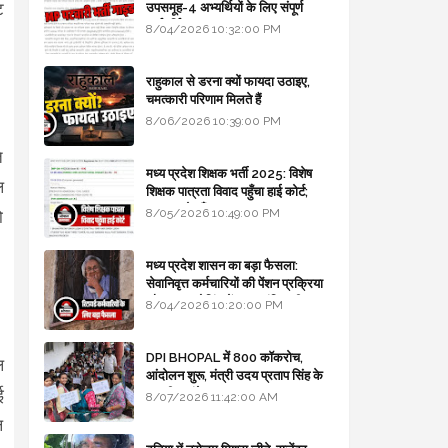
ट
उपसमूह-4 अभ्यर्थियों के लिए संपूर्ण
मार्गदर्शिका
8/04/2026 10:32:00 PM
राहुकाल से डरना क्यों फायदा उठाइए,
चमत्कारी परिणाम मिलते हैं
8/06/2026 10:39:00 PM
े
मध्य प्रदेश शिक्षक भर्ती 2025: विशेष
ल
शिक्षक पात्रता विवाद पहुँचा हाई कोर्ट;
सरकार से माँगा जवाब
8/05/2026 10:49:00 PM
ो
मध्य प्रदेश शासन का बड़ा फैसला:
सेवानिवृत्त कर्मचारियों की पेंशन प्रक्रिया
और बजट कोडिंग में हुए क्रांतिकारी
8/04/2026 10:20:00 PM
बदलाव
DPI BHOPAL में 800 कॉकरोच,
ल
आंदोलन शुरू, मंत्री उदय प्रताप सिंह के
ई
घर भी जाएंगे
8/07/2026 11:42:00 AM
ल