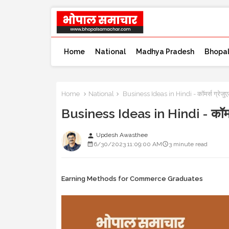
Home
National
Madhya Pradesh
Bhopa
Home
National
Business Ideas in Hindi - कॉमर्स ग्रेज
Business Ideas in Hindi - कॉमर्
Updesh Awasthee
person
6/30/2023 11:09:00 AM
3 minute read
Earning Methods for Commerce Graduates