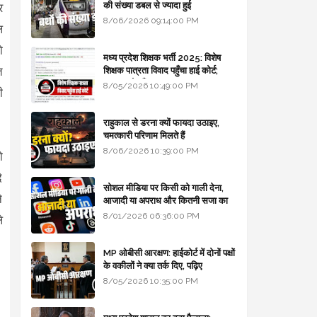
की संख्या डबल से ज्यादा हुई
र
8/06/2026 09:14:00 PM
ल
ो
मध्य प्रदेश शिक्षक भर्ती 2025: विशेष
त
शिक्षक पात्रता विवाद पहुँचा हाई कोर्ट;
सरकार से माँगा जवाब
8/05/2026 10:49:00 PM
ी
राहुकाल से डरना क्यों फायदा उठाइए,
चमत्कारी परिणाम मिलते हैं
8/06/2026 10:39:00 PM
ो
े
सोशल मीडिया पर किसी को गाली देना,
े
आजादी या अपराध और कितनी सजा का
प्रावधान - free legal advice
8/01/2026 06:36:00 PM
े
MP ओबीसी आरक्षण: हाईकोर्ट में दोनों पक्षों
के वकीलों ने क्या तर्क दिए, पढ़िए
8/05/2026 10:35:00 PM