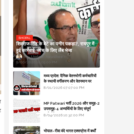
BHOPAL
शिवराज सिंह के बेटे का पनीर पकड़ा?, रायपुर में
हुई कार्रवाई, जांच के लिए लैब भेजा
Updesh Awasthee
8/06/2026 10:09:00 PM
मध्य प्रदेश: दैनिक वेतनभोगी कर्मचारियों
के स्थायी वर्गीकरण और वेतनमान पर
सरकार का बड़ा स्पष्टीकरण
8/01/2026 07:07:00 PM
र
MP Patwari भर्ती 2026 और समूह-2
उपसमूह-4 अभ्यर्थियों के लिए संपूर्ण
ट
मार्गदर्शिका
8/04/2026 10:32:00 PM
भोपाल–रीवा वंदे भारत एक्सप्रेस में बर्थों