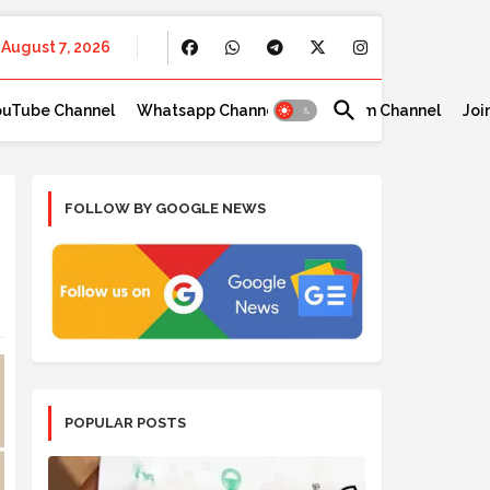
August 7, 2026
ouTube Channel
Whatsapp Channel
Telegram Channel
Joi
FOLLOW BY GOOGLE NEWS
POPULAR POSTS